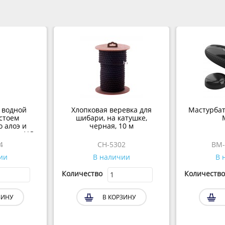
 водной
Хлопковая веревка для
Мастурбат
астоем
шибари, на катушке,
о алоэ и
черная, 10 м
ислоты/ JO
 мл.
4
CH-5302
BM-
ии
В наличии
В 
Количество
Количество
ЗИНУ
В КОРЗИНУ