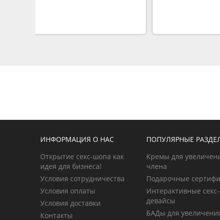
ИНФОРМАЦИЯ О НАС
ПОПУЛЯРНЫЕ РАЗДЕ
Открытие секс-шопа как
Кремы для увеличен
идея для бизнеса!
члена
Условия сотрудничества
Подарочные сертиф
Условия оплаты
Интерактивные секс-
девайсы
Условия доставки
БАДы для увеличени
Контакты