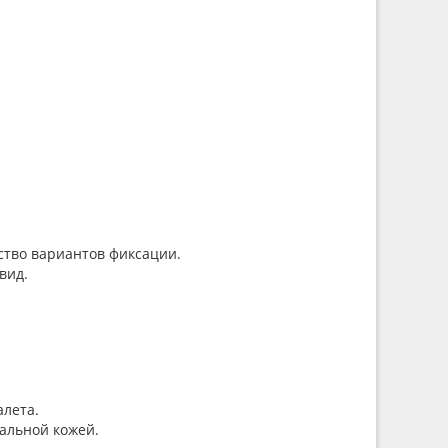
ство вариантов фиксации.
вид.
алета.
альной кожей.