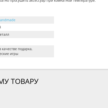
ратно просушить аксессуар при комнатной температуре.
Handmade
й
металл
в качестве подарка,
еские игры
МУ ТОВАРУ