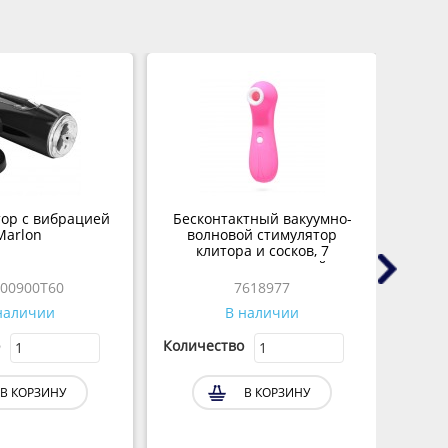
ор с вибрацией
Бесконтактный вакуумно-
На
Marlon
волновой стимулятор
клитора и сосков, 7
бу
режимов, розовый
луб
00900T60
7618977
наличии
В наличии
Количество
Колич
В КОРЗИНУ
В КОРЗИНУ