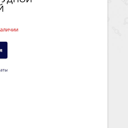
Й
наличии
я
латы