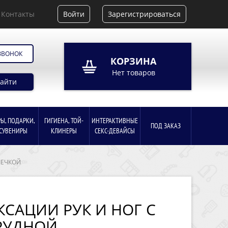
Контакты
Войти
Зарегистрироваться
ЗВОНОК
КОРЗИНА
Нет товаров
айти
РЫ, ПОДАРКИ,
ГИГИЕНА, ТОЙ-
ИНТЕРАКТИВНЫЕ
ПОД ЗАКАЗ
СУВЕНИРЫ
КЛИНЕРЫ
СЕКС-ДЕВАЙСЫ
ШЕЧКОЙ
САЦИИ РУК И НОГ С
РУДНОЙ