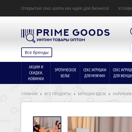
Открытие секс-шопа как идея для бизнеса!
Услови
Все бренды
АКЦИИ И
ЭРОТИЧЕСКОЕ
СЕКС ИГРУШКИ
СЕКС ИГРУШ
СКИДКИ,
БЕЛЬЕ
ДЛЯ МУЖЧИН
ДЛЯ ЖЕНЩ
НОВИНКИ
ГЛАВНАЯ
ВСЕ ПРОДУКТЫ
ИГРУШКИ БДСМ
НАРУЧНИК