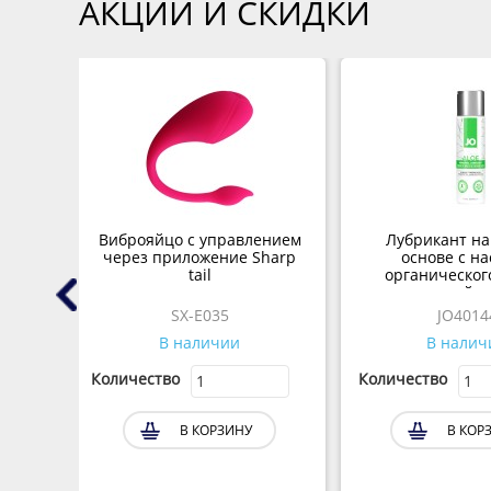
АКЦИИ И СКИДКИ
l 1
Виброяйцо с управлением
Лубрикант на
* 5,2
через приложение Sharp
основе с н
tail
органическог
гиалуроновой к
ALOE - 120
SX-E035
JO4014
В наличии
В налич
Количество
Количество
В КОРЗИНУ
В КОР