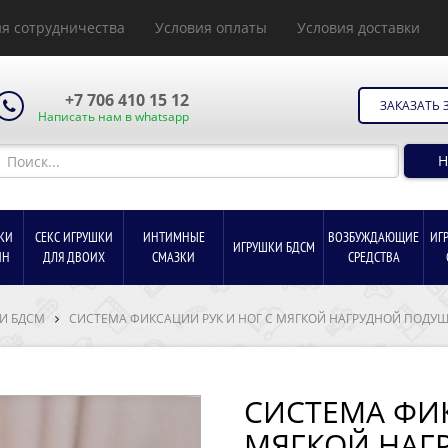
я сотрудничества
Условия оплаты
Условия доставки
+7 706 410 15 12
ЗАКАЗАТЬ 
Написать нам в whatsapp
Н
КИ
СЕКС ИГРУШКИ
ИНТИМНЫЕ
ВОЗБУЖДАЮЩИЕ
ИГ
ИГРУШКИ БДСМ
ИН
ДЛЯ ДВОИХ
СМАЗКИ
СРЕДСТВА
И БДСМ
СИСТЕМА ФИКСАЦИИ РУК И НОГ С МЯГКОЙ НАГРУДНОЙ ПОДУ
СИСТЕМА ФИК
МЯГКОЙ НАГ