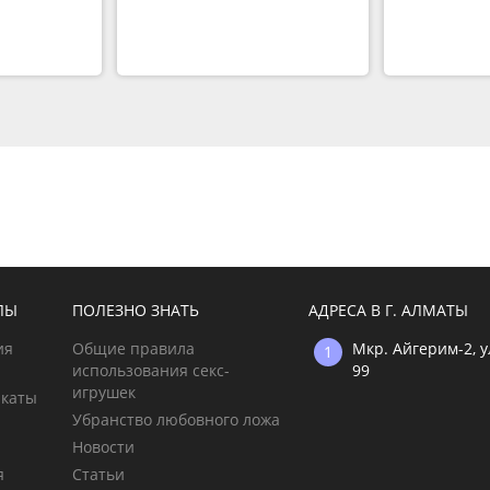
ЛЫ
ПОЛЕЗНО ЗНАТЬ
АДРЕСА В Г. АЛМАТЫ
ия
Общие правила
Мкр. Айгерим-2, 
использования секс-
99
игрушек
икаты
Убранство любовного ложа
Новости
я
Статьи