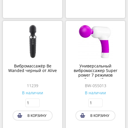
Вибромассажёр Be
Универсальный
Wanded черный от Alive
вибромассажер Super
power 7 режимов
вибрации (бело-
фиолетовый)
11239
BW-055013
В наличии
В наличии
В КОРЗИНУ
В КОРЗИНУ