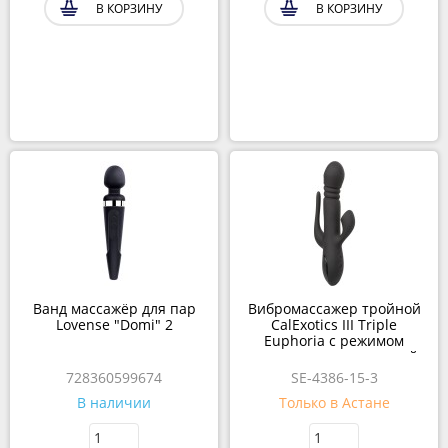
В КОРЗИНУ
В КОРЗИНУ
Ванд массажёр для пар
Вибромассажер тройной
Lovense "Domi" 2
CalExotics III Triple
Euphoria с режимом
всасывания и анальной
стимуляцией, 14 см x 3.75
728360599674
SE-4386-15-3
см
В наличии
Только в Астане