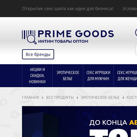
Открытие секс-шопа как идея для бизнеса!
Услови
Все бренды
АКЦИИ И
ЭРОТИЧЕСКОЕ
СЕКС ИГРУШКИ
СЕКС ИГРУШ
СКИДКИ,
БЕЛЬЕ
ДЛЯ МУЖЧИН
ДЛЯ ЖЕНЩ
НОВИНКИ
ГЛАВНАЯ
ВСЕ ПРОДУКТЫ
ЭРОТИЧЕСКОЕ БЕЛЬЕ
КОСТ