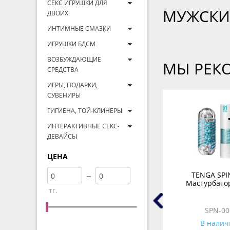
СЕКС ИГРУШКИ ДЛЯ
МУЖСКИ
ДВОИХ
ИНТИМНЫЕ СМАЗКИ
ИГРУШКИ БДСМ
ВОЗБУЖДАЮЩИЕ
МЫ РЕК
СРЕДСТВА
ИГРЫ, ПОДАРКИ,
СУВЕНИРЫ
ГИГИЕНА, ТОЙ-КЛИНЕРЫ
ИНТЕРАКТИВНЫЕ СЕКС-
ДЕВАЙСЫ
ЦЕНА
Бесконтактный
TENGA SPI
ятор
клиторальный стимулятор
Мастурбатор
тг.
елый
Womanizer Liberty розовый
WZ11CM0200
SPN-00
В наличии
В налич