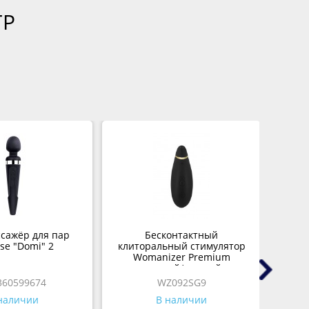
ГР
сажёр для пар
Бесконтактный
Тр
se "Domi" 2
клиторальный стимулятор
M
Womanizer Premium
черный/золотой
360599674
WZ092SG9
наличии
В наличии