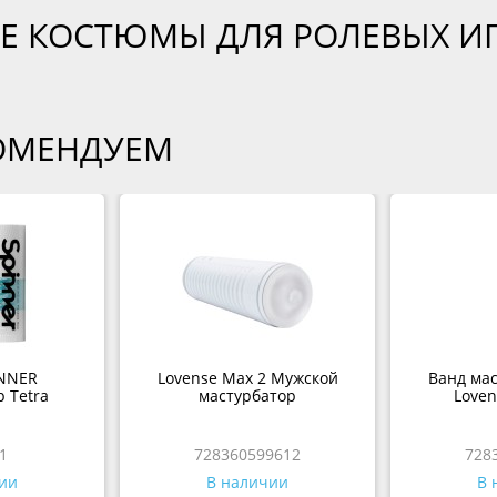
Е КОСТЮМЫ ДЛЯ РОЛЕВЫХ И
ОМЕНДУЕМ
NNER
Lovense Max 2 Мужской
Ванд мас
 Tetra
мастурбатор
Loven
1
728360599612
728
ии
В наличии
В 