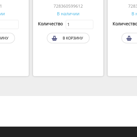
1
728360599612
728
ии
В наличии
В 
Количество
Количеств
ЗИНУ
В КОРЗИНУ