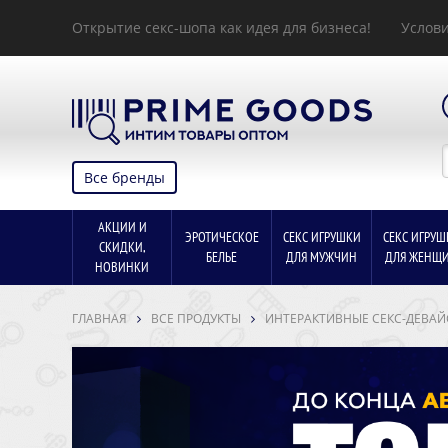
Открытие секс-шопа как идея для бизнеса!
Услови
Все бренды
АКЦИИ И
ЭРОТИЧЕСКОЕ
СЕКС ИГРУШКИ
СЕКС ИГРУШ
СКИДКИ,
БЕЛЬЕ
ДЛЯ МУЖЧИН
ДЛЯ ЖЕНЩ
НОВИНКИ
ГЛАВНАЯ
ВСЕ ПРОДУКТЫ
ИНТЕРАКТИВНЫЕ СЕКС-ДЕВА