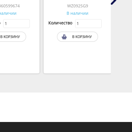
360599674
WZ092SG9
наличии
В наличии
о
Количество
Коли
В КОРЗИНУ
В КОРЗИНУ