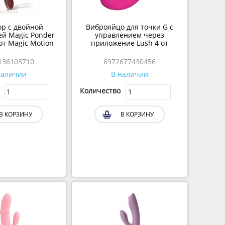
р с двойной
Виброяйцо для точки G с
й Magic Ponder
управлением через
от Magic Motion
приложение Lush 4 от
Lovense
136103710
6972677430456
наличии
В наличии
Количество
В КОРЗИНУ
В КОРЗИНУ