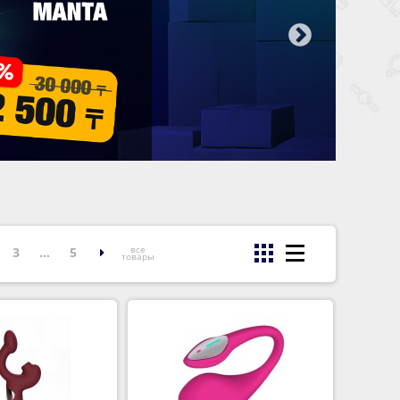
все
3
...
5
товары