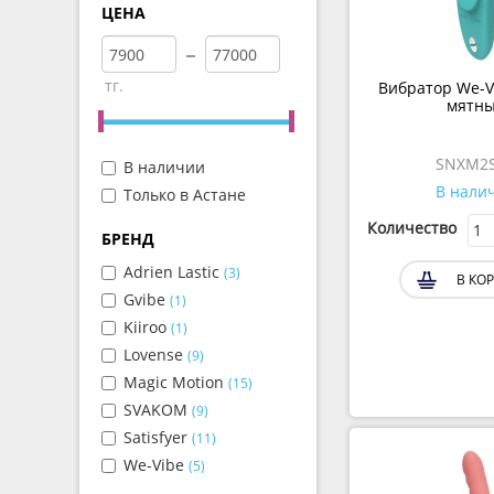
ЦЕНА
тг.
Вибратор We-V
мятн
SNXM2
В наличии
В нали
Только в Астане
Количество
БРЕНД
Adrien Lastic
(3)
В КО
Gvibe
(1)
Kiiroo
(1)
Lovense
(9)
Magic Motion
(15)
SVAKOM
(9)
Satisfyer
(11)
We-Vibe
(5)