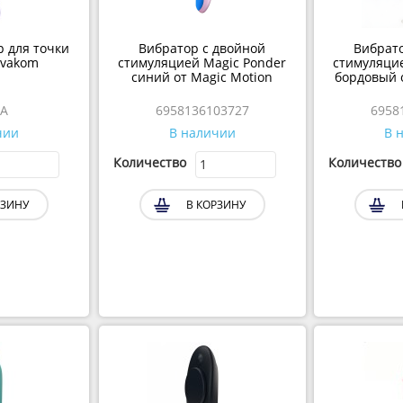
 для точки
Вибратор с двойной
Вибрато
Svakom
стимуляцией Magic Ponder
стимуляцие
синий от Magic Motion
бордовый 
4A
6958136103727
6958
чии
В наличии
В 
Количество
Количество
РЗИНУ
В КОРЗИНУ