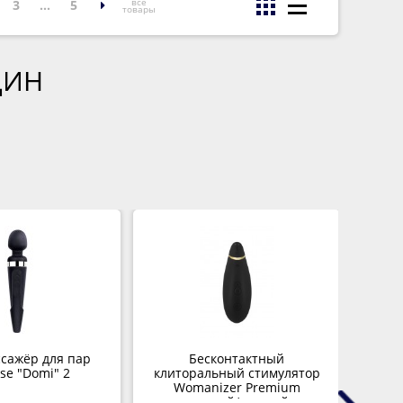
все
3
...
5
товары
ЩИН
сажёр для пар
Бесконтактный
Тр
se "Domi" 2
клиторальный стимулятор
M
Womanizer Premium
черный/золотой