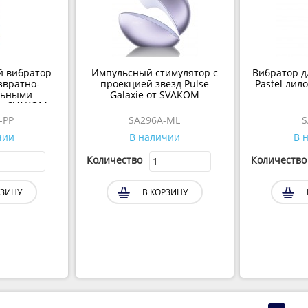
й вибратор
Импульсный стимулятор с
Вибратор дл
звратно-
проекцией звезд Pulse
Pastel лил
льными
Galaxie от SVAKOM
от SVAKOM
-PP
SA296A-ML
S
чии
В наличии
В 
Количество
Количество
РЗИНУ
В КОРЗИНУ