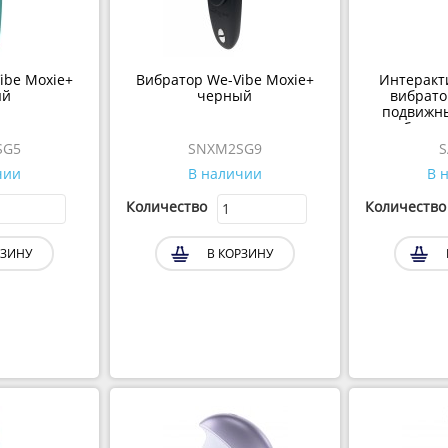
ibe Moxie+
Вибратор We-Vibe Moxie+
Интеракт
ый
черный
вибрато
подвижны
бусин
SG5
SNXM2SG9
S
чии
В наличии
В 
Количество
Количество
РЗИНУ
В КОРЗИНУ