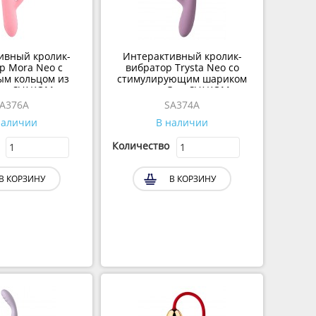
ивный кролик-
Интерактивный кролик-
р Mora Neo c
вибратор Trysta Neo со
м кольцом из
стимулирующим шариком
 от SVAKOM
точки G от SVAKOM
A376A
SA374A
наличии
В наличии
Количество
В КОРЗИНУ
В КОРЗИНУ