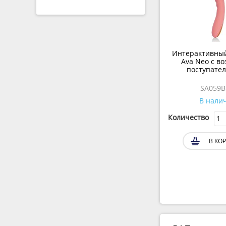
Интерактивны
Ava Neo с во
поступате
движениями 
SA059B
В нали
Количество
В КО