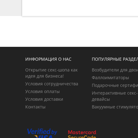
ИНФОРМАЦИЯ О НАС
ПОПУЛЯРНЫЕ РАЗДЕ
Открытие секс-шопа как
Возбудители для дво
идея для бизнеса!
Фаллоимитаторы
Условия сотрудничества
Подарочные сертиф
Условия оплаты
Интерактивные секс-
Условия доставки
девайсы
Контакты
Вакуумные стимулят