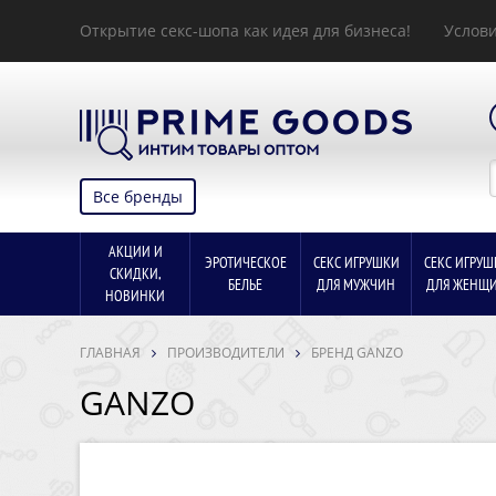
Открытие секс-шопа как идея для бизнеса!
Услови
Все бренды
АКЦИИ И
ЭРОТИЧЕСКОЕ
СЕКС ИГРУШКИ
СЕКС ИГРУШ
СКИДКИ,
БЕЛЬЕ
ДЛЯ МУЖЧИН
ДЛЯ ЖЕНЩ
НОВИНКИ
ГЛАВНАЯ
ПРОИЗВОДИТЕЛИ
БРЕНД GANZO
GANZO