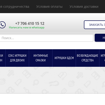
я сотрудничества
Условия оплаты
Условия доставки
+7 706 410 15 12
ЗАКАЗАТЬ 
Написать нам в whatsapp
Н
КИ
СЕКС ИГРУШКИ
ИНТИМНЫЕ
ВОЗБУЖДАЮЩИЕ
ИГ
ИГРУШКИ БДСМ
ИН
ДЛЯ ДВОИХ
СМАЗКИ
СРЕДСТВА