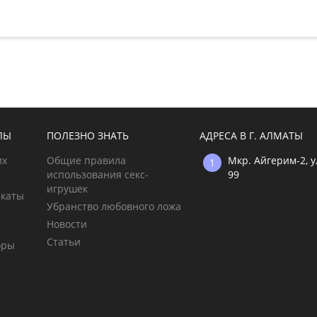
ЛЫ
ПОЛЕЗНО ЗНАТЬ
АДРЕСА В Г. АЛМАТЫ
их
Общие правила
Мкр. Айгерим-2, 
использования секс-
99
игрушек
икаты
Убранство любовного ложа
Новости
Статьи
оры