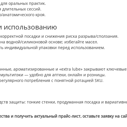
для оральных практик.
 длительных сессий.
/анатомического кроя.
и использованию
 корректной посадки и снижения риска разрыва/сползания.
на водной/силиконовой основе; избегайте масел.
сть индивидуальной упаковки перед использованием.
анные, ароматизированные и «extra lube» закрывают ключевые
ультипэки — удобно для аптеки, онлайн и розницы.
регулярного потребления с понятной ротацией SKU.
дств защиты: тонкие стенки, продуманная посадка и вариатив
ства и получить актуальный прайс-лист, оставьте заявку на с