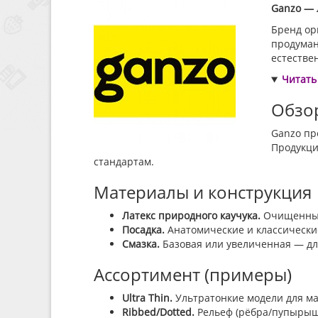
Ganzo — 
Бренд ор
продуман
естестве
Читать
Обзо
Ganzo пр
Продукци
стандартам.
Материалы и конструкция
Латекс природного каучука.
Очищенные 
Посадка.
Анатомические и классически
Смазка.
Базовая или увеличенная — дл
Ассортимент (примеры)
Ultra Thin.
Ультратонкие модели для ма
Ribbed/Dotted.
Рельеф (рёбра/пупырыш