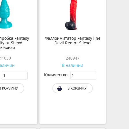
пробка Fantasy
Фаллоимитатор Fantasy line
lty от Silexd
Devil Red от Silexd
рюзовая
241050
240947
наличии
В наличии
Количество
В КОРЗИНУ
В КОРЗИНУ