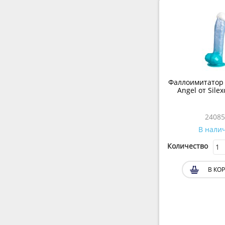
Фаллоимитатор F
Angel от Silex
24085
В нали
Количество
В КОР