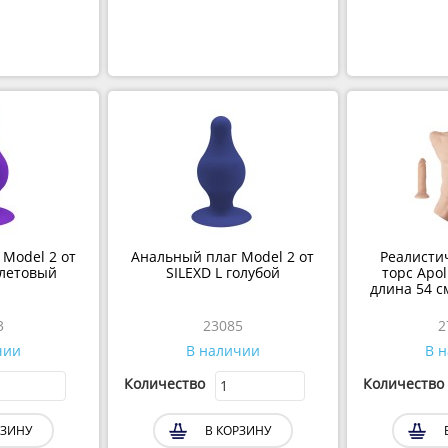
Model 2 от
Анальный плаг Model 2 от
Реалист
летовый
SILEXD L голубой
торс Apol
длина 54 с
шири
23085
чии
В наличии
В 
Количество
Количество
ЗИНУ
В КОРЗИНУ