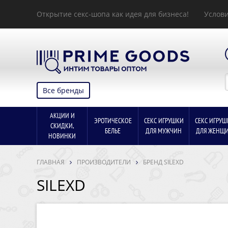
Все бренды
АКЦИИ И
ЭРОТИЧЕСКОЕ
СЕКС ИГРУШКИ
СЕКС ИГРУШ
СКИДКИ,
БЕЛЬЕ
ДЛЯ МУЖЧИН
ДЛЯ ЖЕНЩИ
НОВИНКИ
ГЛАВНАЯ
ПРОИЗВОДИТЕЛИ
БРЕНД SILEXD
SILEXD
Sile
эрго