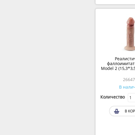
Реалисти
фаллоимитато
Model 2 (15,3*3,
26647
В нали
Количество
В КОР