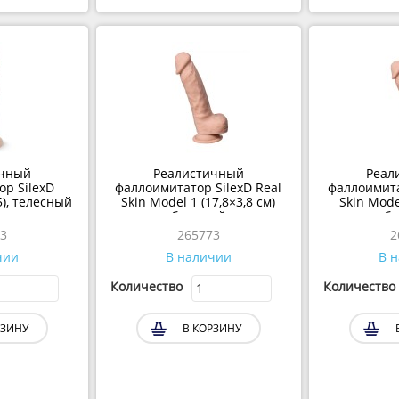
чный
Реалистичный
Реа
р SilexD
фаллоимитатор SilexD Real
фаллоимита
5), телесный
Skin Model 1 (17,8×3,8 см)
Skin Mode
бежевый
б
3
265773
чии
В наличии
В 
Количество
Количество
ЗИНУ
В КОРЗИНУ