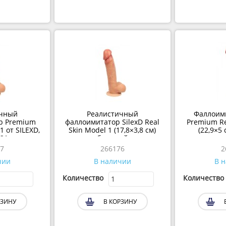
чный
Реалистичный
Фаллоим
р Premium
фаллоимитатор SilexD Real
Premium Re
 от SILEXD,
Skin Model 1 (17,8×3,8 см)
(22,9×5
21 см
бежевый
7
266176
чии
В наличии
В 
Количество
Количество
ЗИНУ
В КОРЗИНУ