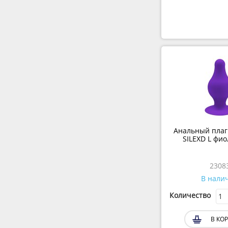
Анальный плаг 
SILEXD L фио
23083
В нали
Количество
В КОР