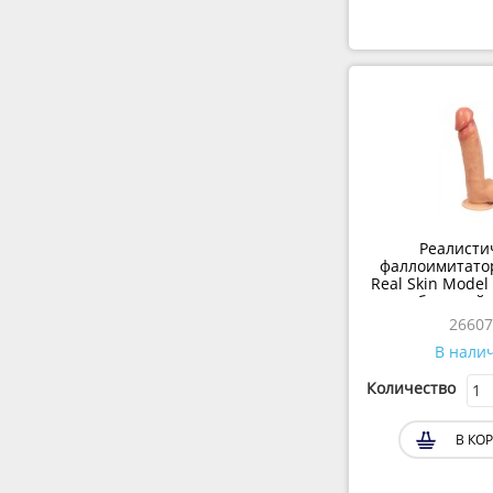
Реалисти
фаллоимитато
Real Skin Model 1
бежевый, 
26607
В нали
Количество
В КОР