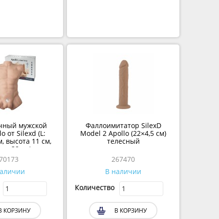
ичный мужской
Фаллоимитатор SilexD
lo от Silexd (L:
Model 2 Apollo (22×4,5 см)
м, высота 11 см,
телесный
на 38 см)
270173
267470
наличии
В наличии
Количество
В КОРЗИНУ
В КОРЗИНУ