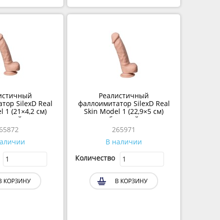
листичный
Реалистичный
тор SilexD Real
фаллоимитатор SilexD Real
l 1 (21×4,2 см)
Skin Model 1 (22,9×5 см)
ежевый
бежевый
265872
265971
наличии
В наличии
Количество
В КОРЗИНУ
В КОРЗИНУ