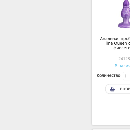
Анальная пробк
line Queen о
фиолето
24123
В нали
Количество
В КОР