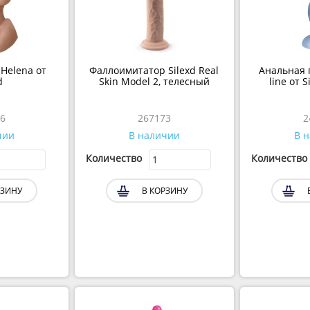
Helena от
Фаллоимитатор Silexd Real
Анальная 
Skin Model 2, телесный
line от 
6
267173
чии
В наличии
В 
Количество
Количество
ЗИНУ
В КОРЗИНУ