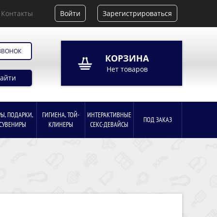
 ЗВОНОК
КОРЗИНА
Нет товаров
Найти
РЫ, ПОДАРКИ,
ГИГИЕНА, ТОЙ-
ИНТЕРАКТИВНЫЕ
ПОД ЗАКАЗ
СУВЕНИРЫ
КЛИНЕРЫ
СЕКС-ДЕВАЙСЫ
одуманная
о