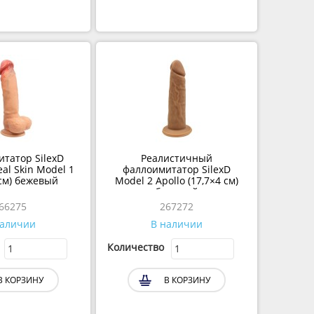
итатор SilexD
Реалистичный
al Skin Model 1
фаллоимитатор SilexD
 см) бежевый
Model 2 Apollo (17,7×4 см)
бежевый
266275
267272
наличии
В наличии
Количество
В КОРЗИНУ
В КОРЗИНУ