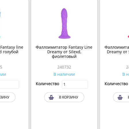
antasy line
Фаллоимитатор Fantasy Line
Фаллоимита
d голубой
Dreamy от Silexd,
Dreamy от 
фиолетовый
5
240732
чии
В наличии
В 
Количество
Количество
ЗИНУ
В КОРЗИНУ