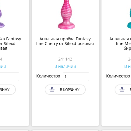
а Fantasy
Анальная пробка Fantasy
Анальная 
т Silexd
line Cherry от Silexd розовая
line Me
вая
би
4
241142
чии
В наличии
В 
Количество
Количество
ЗИНУ
В КОРЗИНУ