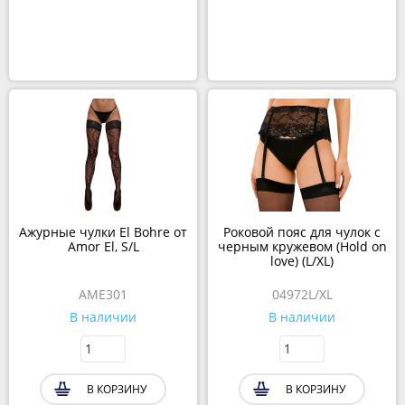
Ажурные чулки El Bohre от
Роковой пояс для чулок с
Amor El, S/L
черным кружевом (Hold on
love) (L/XL)
AME301
04972L/XL
В наличии
В наличии
В КОРЗИНУ
В КОРЗИНУ