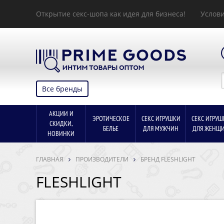
Открытие секс-шопа как идея для бизнеса!
Услови
Все бренды
АКЦИИ И
ЭРОТИЧЕСКОЕ
СЕКС ИГРУШКИ
СЕКС ИГРУШ
СКИДКИ,
БЕЛЬЕ
ДЛЯ МУЖЧИН
ДЛЯ ЖЕНЩ
НОВИНКИ
ГЛАВНАЯ
ПРОИЗВОДИТЕЛИ
БРЕНД FLESHLIGHT
FLESHLIGHT