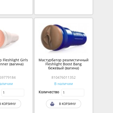
Fleshlight Girls
Мастурбатор реалистичный
nner (вагина)
Fleshlight Boost Bang
бежевый (вагина)
69779184
810476011352
наличии
В наличии
Количество
В КОРЗИНУ
В КОРЗИНУ