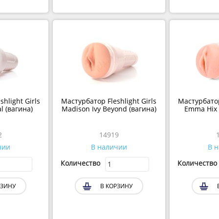
hlight Girls
Мастурбатор Fleshlight Girls
Мастурбатор 
al (вагина)
Madison Ivy Beyond (вагина)
Emma Hix 
2
14919
чии
В наличии
В 
Количество
Количество
РЗИНУ
В КОРЗИНУ