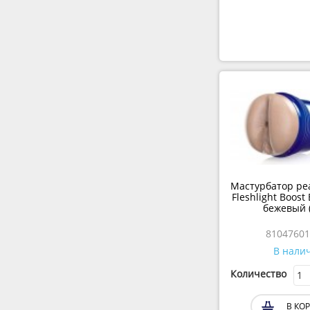
Мастурбатор р
Fleshlight Boost
бежевый (
81047601
В нали
Количество
В КО