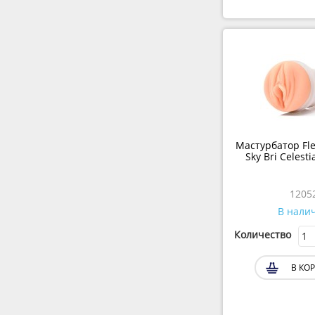
Мастурбатор Fles
Sky Bri Celesti
1205
В нали
Количество
В КО