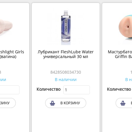
hlight Girls
Лубрикант FleshLube Water
Мастурбатор
(вагина)
универсальный 30 мл
Griffin 
8
8428508034730
чии
В наличии
В 
Количество
Количество
РЗИНУ
В КОРЗИНУ