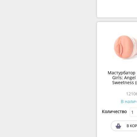
Мастурбатор F
Girls: Ange
Sweetness (
1210
В нали
Количество
В КО