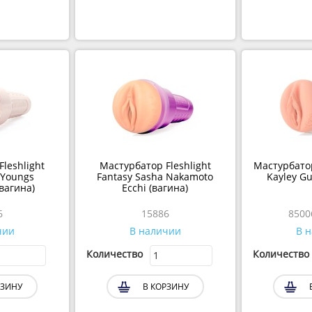
leshlight
Мастурбатор Fleshlight
Мастурбатор 
l Youngs
Fantasy Sasha Nakamoto
Kayley Gu
вагина)
Ecchi (вагина)
6
15886
8500
чии
В наличии
В 
Количество
Количество
РЗИНУ
В КОРЗИНУ