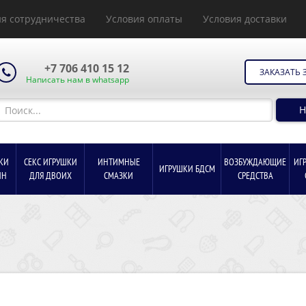
я сотрудничества
Условия оплаты
Условия доставки
+7 706 410 15 12
ЗАКАЗАТЬ 
Написать нам в whatsapp
Н
КИ
СЕКС ИГРУШКИ
ИНТИМНЫЕ
ВОЗБУЖДАЮЩИЕ
ИГ
ИГРУШКИ БДСМ
ИН
ДЛЯ ДВОИХ
СМАЗКИ
СРЕДСТВА