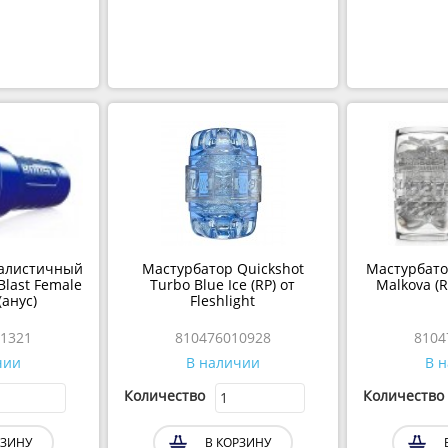
еалистичный
Мастурбатор Quickshot
Мастурбато
 Blast Female
Turbo Blue Ice (RP) от
Malkova (R
анус)
Fleshlight
1321
810476010928
8104
чии
В наличии
В 
Количество
Количество
РЗИНУ
В КОРЗИНУ