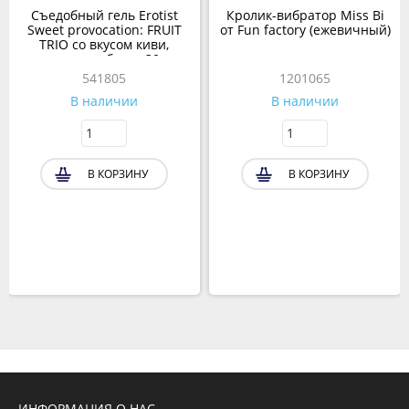
Съедобный гель Erotist
Кролик-вибратор Miss Bi
Sweet provocation: FRUIT
от Fun factory (ежевичный)
TRIO со вкусом киви,
граната и яблока 30мл
541805
1201065
В наличии
В наличии
В КОРЗИНУ
В КОРЗИНУ
ИНФОРМАЦИЯ О НАС