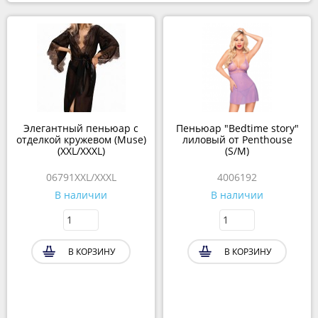
Элегантный пеньюар с
Пеньюар "Bedtime story"
отделкой кружевом (Muse)
лиловый от Penthouse
(XXL/XXXL)
(S/M)
06791XXL/XXXL
4006192
В наличии
В наличии
В КОРЗИНУ
В КОРЗИНУ