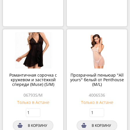
Романтичная сорочка с
Прозрачный пеньюар "All
кружевом и застёжкой
yours" белый от Penthouse
спереди (Muse) (S/M)
(M/L)
06793S/M
4006536
Только в Астане
Только в Астане
В КОРЗИНУ
В КОРЗИНУ