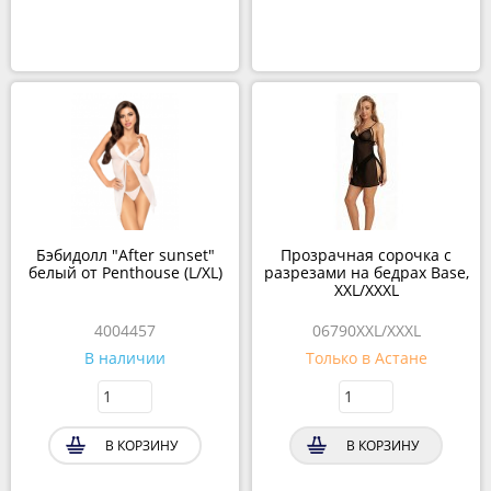
Бэбидолл "After sunset"
Прозрачная сорочка с
белый от Penthouse (L/XL)
разрезами на бедрах Base,
XXL/XXXL
4004457
06790XXL/XXXL
В наличии
Только в Астане
В КОРЗИНУ
В КОРЗИНУ