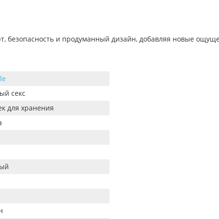
орт, безопасность и продуманный дизайн, добавляя новые ощущ
le
ый секс
к для хранения
а
вый
н