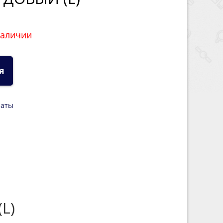
наличии
я
латы
(L)