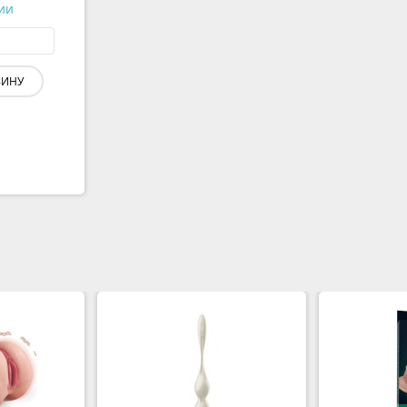
ии
ЗИНУ