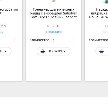
астурбатор
Тренажер для интимных
Насадк
A
мышц с вибрацией Satisfyer
вибрацией
Love Birds 1 белый (Connect
мошонки Wa
App)
(1
75V
4002910
L
ии
В наличии
В 
Количество
Количество
ЗИНУ
В КОРЗИНУ