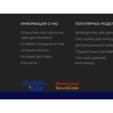
ИНФОРМАЦИЯ О НАС
ПОПУЛЯРНЫЕ РАЗДЕ
Открытие секс-шопа как
Возбудители для дво
идея для бизнеса!
Секс-куклы для жен
Условия сотрудничества
Дистанционные виб
Условия оплаты
Подарочные сертиф
Условия доставки
Гели для сужения
Контакты
влагалища
© 2026 primegoods.kz