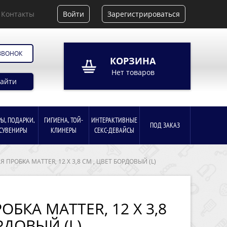
Контакты
Войти
Зарегистрироваться
ЗВОНОК
КОРЗИНА
Нет товаров
айти
РЫ, ПОДАРКИ,
ГИГИЕНА, ТОЙ-
ИНТЕРАКТИВНЫЕ
ПОД ЗАКАЗ
СУВЕНИРЫ
КЛИНЕРЫ
СЕКС-ДЕВАЙСЫ
 ПРОБКА MATTER, 12 X 3,8 СМ , ЦВЕТ БОРДОВЫЙ (L)
БКА MATTER, 12 X 3,8
РДОВЫЙ (L)