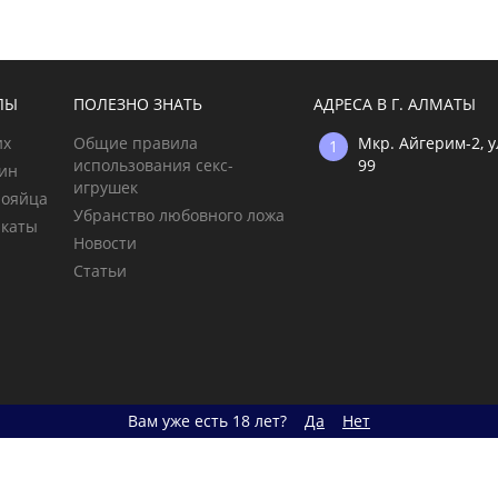
ЛЫ
ПОЛЕЗНО ЗНАТЬ
АДРЕСА В Г. АЛМАТЫ
их
Общие правила
Мкр. Айгерим-2, 
использования секс-
99
щин
игрушек
рояйца
Убранство любовного ложа
икаты
Новости
Статьи
Вам уже есть 18 лет?
Да
Нет