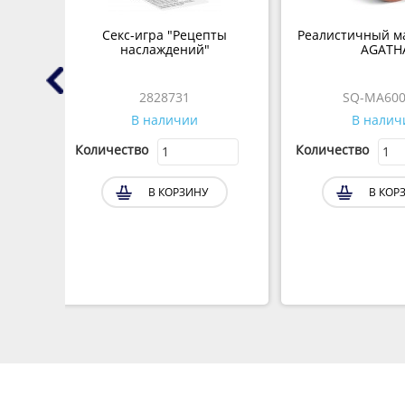
HOT
Секс-игра "Рецепты
Реалистичный м
, 36
наслаждений"
AGATH
2828731
SQ-MA600
В наличии
В налич
Количество
Количество
В КОРЗИНУ
В КОР