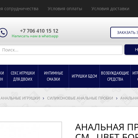
я сотрудничества
Условия оплаты
Условия доставки
+7 706 410 15 12
ЗАКАЗАТЬ 
Написать нам в whatsapp
Н
КИ
СЕКС ИГРУШКИ
ИНТИМНЫЕ
ВОЗБУЖДАЮЩИЕ
ИГ
ИГРУШКИ БДСМ
ИН
ДЛЯ ДВОИХ
СМАЗКИ
СРЕДСТВА
АНАЛЬНЫЕ ИГРУШКИ
СИЛИКОНОВЫЕ АНАЛЬНЫЕ ПРОБКИ
АНАЛЬНАЯ
АНАЛЬНАЯ ПРО
СМ , ЦВЕТ БО