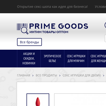
Открытие секс-шопа как идея для бизнеса!
Услови
Все бренды
АКЦИИ И
ЭРОТИЧЕСКОЕ
СЕКС ИГРУШКИ
СЕКС ИГРУШ
СКИДКИ,
БЕЛЬЕ
ДЛЯ МУЖЧИН
ДЛЯ ЖЕНЩ
НОВИНКИ
ГЛАВНАЯ
ВСЕ ПРОДУКТЫ
СЕКС ИГРУШКИ ДЛЯ ДВОИХ