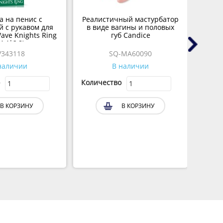
а на пенис с
Реалистичный мастурбатор
Масс
 с рукавом для
в виде вагины и половых
аром
ve Knights Ring
губ Candice
4,4*2,8)
V343118
SQ-MA60090
наличии
В наличии
Количество
Колич
В КОРЗИНУ
В КОРЗИНУ