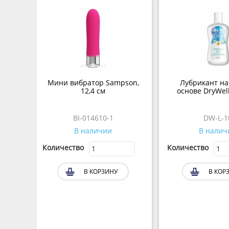
Мини вибратор Sampson,
Лубрикант на
12,4 см
основе DryWell
BI-014610-1
DW-L-1
В наличии
В налич
Количество
Количество
В КОРЗИНУ
В КОР