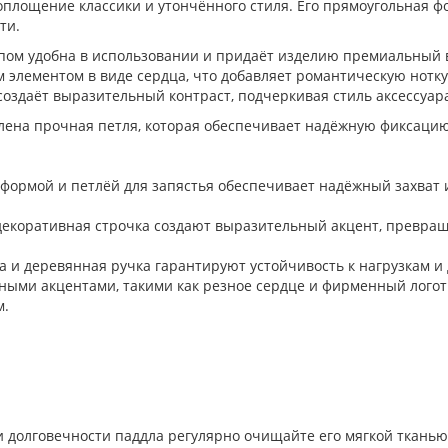
площение классики и утончённого стиля. Его прямоугольная фо
ти.
пом удобна в использовании и придаёт изделию премиальный в
элементом в виде сердца, что добавляет романтическую нотку
 создаёт выразительный контраст, подчеркивая стиль аксессуар
плена прочная петля, которая обеспечивает надёжную фиксацию
 формой и петлёй для запястья обеспечивает надёжный захват
 декоративная строчка создают выразительный акцент, превращ
 и деревянная ручка гарантируют устойчивость к нагрузкам и 
ыми акцентами, такими как резное сердце и фирменный логотип
м.
и долговечности паддла регулярно очищайте его мягкой тканью