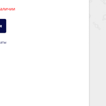
наличии
я
латы