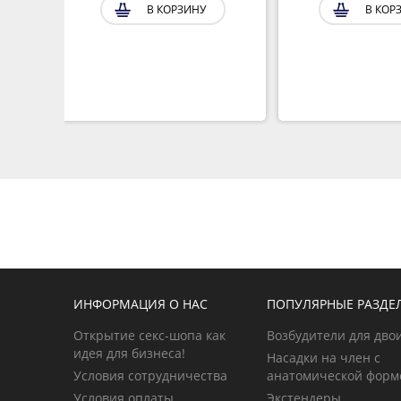
В КОРЗИНУ
В КОР
ИНФОРМАЦИЯ О НАС
ПОПУЛЯРНЫЕ РАЗДЕ
Открытие секс-шопа как
Возбудители для дво
идея для бизнеса!
Насадки на член с
Условия сотрудничества
анатомической форм
Условия оплаты
Экстендеры