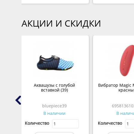
АКЦИИ И СКИДКИ
татор
Аквашузы с голубой
Вибратор Magic 
stal
вставкой (39)
красны
ый
bluepiece39
695813610
В наличии
В налич
Количество
Количество