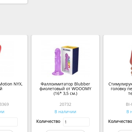
Motion NYX,
Фаллоимитатор Blubber
Стимулиру
й
фиолетовый от WOOOMY
головку пе
(16* 3,5 см.)
т
3369
20732
BI
ии
В наличии
В 
Количество
Количество