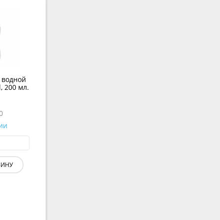
 водной
, 200 мл.
0
ии
ЗИНУ