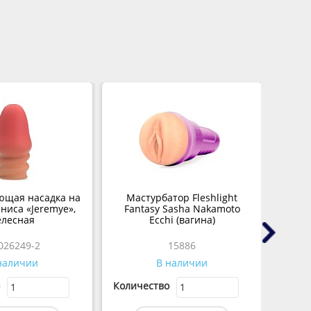
ющая насадка на
Мастурбатор Fleshlight
ниса «Jeremye»,
Fantasy Sasha Nakamoto
присо
елесная
Ecchi (вагина)
-026249-2
15886
наличии
В наличии
Количество
Колич