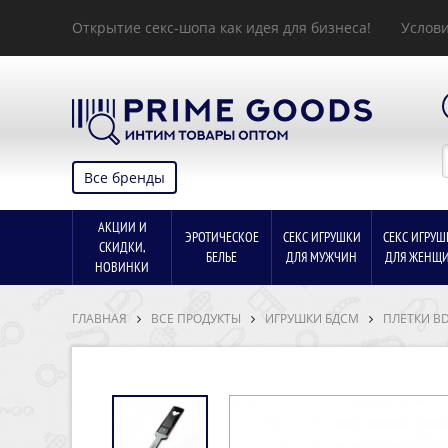
Открытие секс-шопа как идея для бизнеса!
Услови
Все бренды
АКЦИИ И
ЭРОТИЧЕСКОЕ
СЕКС ИГРУШКИ
СЕКС ИГРУШ
СКИДКИ,
БЕЛЬЕ
ДЛЯ МУЖЧИН
ДЛЯ ЖЕНЩ
НОВИНКИ
ГЛАВНАЯ
ВСЕ ПРОДУКТЫ
ИГРУШКИ БДСМ
ПЛЕТКИ B