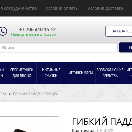
я сотрудничества
Условия оплаты
Условия доставки
+7 706 410 15 12
ЗАКАЗАТЬ 
Написать нам в whatsapp
Н
КИ
СЕКС ИГРУШКИ
ИНТИМНЫЕ
ВОЗБУЖДАЮЩИЕ
ИГ
ИГРУШКИ БДСМ
ИН
ДЛЯ ДВОИХ
СМАЗКИ
СРЕДСТВА
DSM
ГИБКИЙ ПАДДЛ «СЕРДЦЕ»
ГИБКИЙ ПАДД
Код товара:
CH-4022