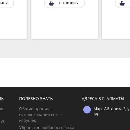
ЗИНУ
В КОРЗИНУ
ЛЫ
ПОЛЕЗНО ЗНАТЬ
АДРЕСА В Г. АЛМАТЫ
их
Общие правила
Мкр. Айгерим-2, 
использования секс-
99
игрушек
ой
Убранство любовного ложа