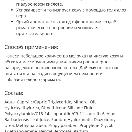
гиалуроновой кислоте.
Успокаивает и тонизирует кожу с помощью геля алоэ
вера.
Яркий аромат лесных ягод с феромонами создаёт
романтическое настроение и усиливает
притягательность.
Способ применения:
Нанеси небольшое количество молочка на чистую кожу и
лёгкими массирующими движениями равномерно
распределите по поверхности тела. Дай ему полностью
впитаться и насладись ощущением нежности и
соблазнительного аромата.
Состав:
Aqua, Caprylic/Сapric Triglyceride, Mineral Oil,
Hydroxyethylurea, Dimethicone Silicone Fluid,
Polyacrylamide/C13-14 Isoparaffin/C9-11 Laureth-6, Aloe
Barbadensis Leaf Juice, Sodium Hyaluronate, Diazolidinyl
Urea, Methylparaben, Propylparaben, Propylene Glycol,
Triethanolamine, Benzyl Benzoate, Parfum.