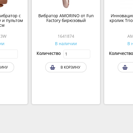
ибратор с
Вибратор AMORINO от Fun
Инноваци
 и пультом
Factory бирюзовый
кролик Trio
 см
13W
1641874
AM
ии
В наличии
В 
Количество
Количество
ЗИНУ
В КОРЗИНУ