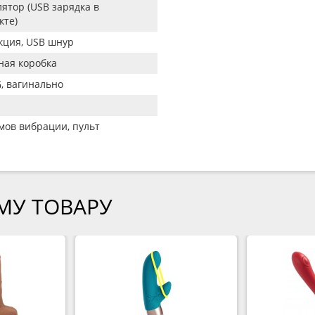
лятор (USB зарядка в
кте)
кция, USB шнур
ная коробка
G, вагинально
мов вибрации, пульт
МУ ТОВАРУ