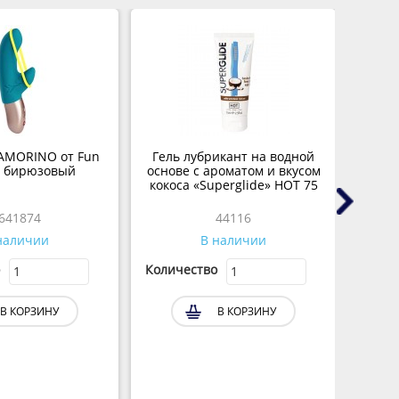
AMORINO от Fun
Гель лубрикант на водной
К
y бирюзовый
основе с ароматом и вкусом
же
кокоса «Superglide» HOT 75
мл.
641874
44116
наличии
В наличии
Количество
Колич
В КОРЗИНУ
В КОРЗИНУ