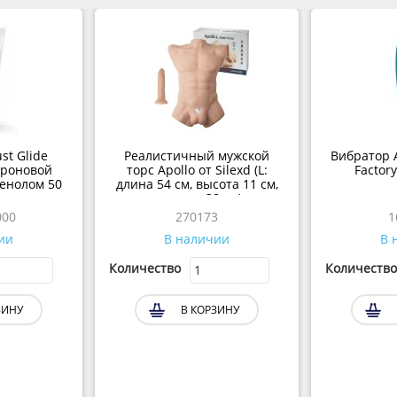
st Glide
Реалистичный мужской
Вибратор 
уроновой
торс Apollo от Silexd (L:
Factor
тенолом 50
длина 54 см, высота 11 см,
ширина 38 см)
000
270173
1
ии
В наличии
В 
Количество
Количество
ЗИНУ
В КОРЗИНУ