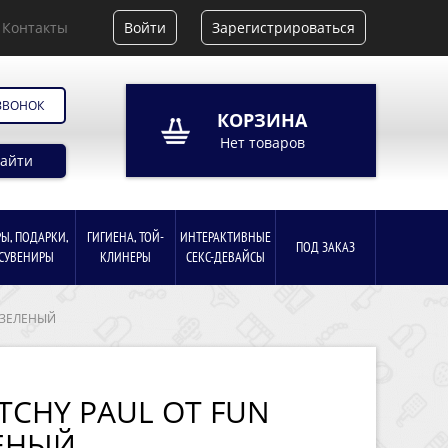
Контакты
Войти
Зарегистрироваться
ЗВОНОК
КОРЗИНА
Нет товаров
айти
РЫ, ПОДАРКИ,
ГИГИЕНА, ТОЙ-
ИНТЕРАКТИВНЫЕ
ПОД ЗАКАЗ
СУВЕНИРЫ
КЛИНЕРЫ
СЕКС-ДЕВАЙСЫ
 ЗЕЛЕНЫЙ
TCHY PAUL ОТ FUN
ЛЕНЫЙ