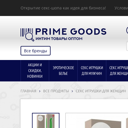
Открытие секс-шопа как идея для бизнеса!
Услови
Все бренды
АКЦИИ И
ЭРОТИЧЕСКОЕ
СЕКС ИГРУШКИ
СЕКС ИГРУШ
СКИДКИ,
БЕЛЬЕ
ДЛЯ МУЖЧИН
ДЛЯ ЖЕНЩ
НОВИНКИ
ГЛАВНАЯ
ВСЕ ПРОДУКТЫ
СЕКС ИГРУШКИ ДЛЯ ЖЕНЩИН