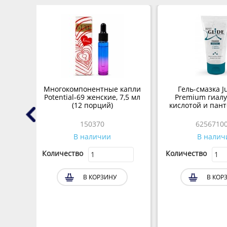
 JUJU
Многокомпонентные капли
Гель-смазка Ju
кий
Potential-69 женские, 7,5 мл
Premium гиал
(12 порций)
кислотой и пан
мл.
150370
6256710
В наличии
В налич
Количество
Количество
В КОРЗИНУ
В КОР