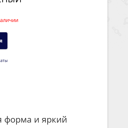
наличии
я
латы
я форма и яркий