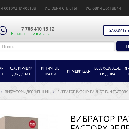
я сотрудничества
Условия оплаты
Условия доставки
+7 706 410 15 12
ЗАКАЗАТЬ 
Написать нам в whatsapp
Н
КИ
СЕКС ИГРУШКИ
ИНТИМНЫЕ
ВОЗБУЖДАЮЩИЕ
ИГ
ИГРУШКИ БДСМ
ИН
ДЛЯ ДВОИХ
СМАЗКИ
СРЕДСТВА
ВИБРАТОРЫ ДЛЯ ЖЕНЩИН
ВИБРАТОР PATCHY PAUL ОТ FUN FACTORY
ВИБРАТОР PA
FACTORY ЗЕ