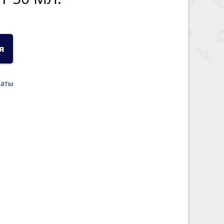
я
латы