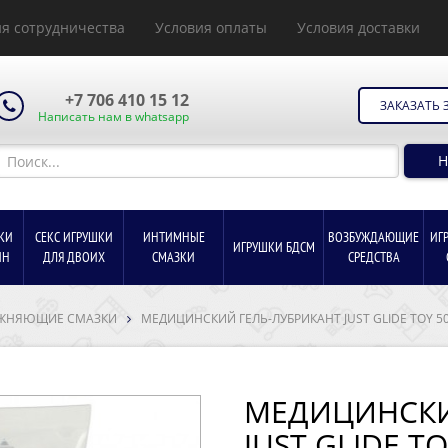
я сотрудничества
Условия оплаты
Условия доставки
+7 706 410 15 12
ЗАКАЗАТЬ 
Написать нам в whatsapp
Н
КИ
СЕКС ИГРУШКИ
ИНТИМНЫЕ
ВОЗБУЖДАЮЩИЕ
ИГ
ИГРУШКИ БДСМ
ИН
ДЛЯ ДВОИХ
СМАЗКИ
СРЕДСТВА
ЖНЯЮЩИЕ СМАЗКИ
МЕДИЦИНСКИЙ ГЕЛЬ-ЛУБРИКАНТ JUST GLIDE TOY 50
МЕДИЦИНСКИ
JUST GLIDE TO