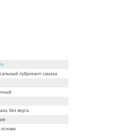
ide
сальный лубрикант-смазка
ачный
аха, без вкуса
ия
 основа