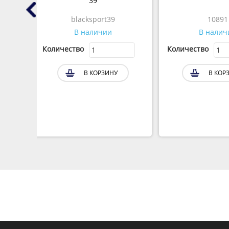
-L
39
blacksport39
10891
В наличии
В налич
Количество
Количество
В КОРЗИНУ
В КОР