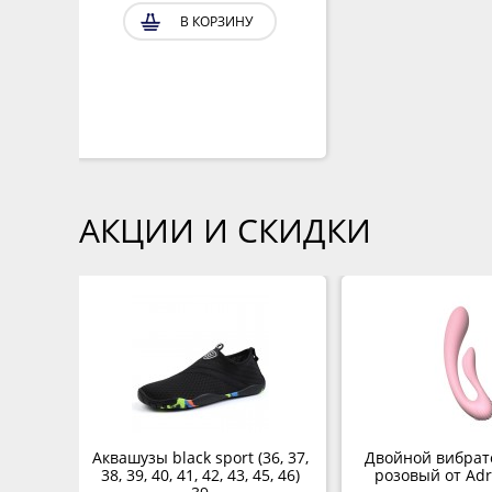
В КОРЗИНУ
АКЦИИ И СКИДКИ
с
Аквашузы black sport (36, 37,
Двойной вибрат
nela в
38, 39, 40, 41, 42, 43, 45, 46)
розовый от Adri