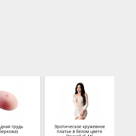
дная грудь
Эротическое кружевное
Кл
беркожа)
платье в белом цвете
рем