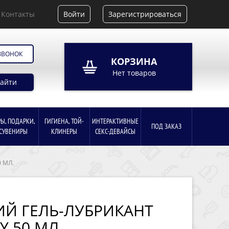
Контакты
Войти
Зарегистрироваться
ЗВОНОК
КОРЗИНА
Нет товаров
айти
РЫ, ПОДАРКИ,
ГИГИЕНА, ТОЙ-
ИНТЕРАКТИВНЫЕ
ПОД ЗАКАЗ
СУВЕНИРЫ
КЛИНЕРЫ
СЕКС-ДЕВАЙСЫ
 МЛ.
Й ГЕЛЬ-ЛУБРИКАНТ
Y 50 МЛ.