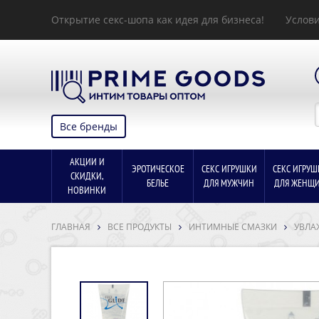
Открытие секс-шопа как идея для бизнеса!
Услови
Все бренды
АКЦИИ И
ЭРОТИЧЕСКОЕ
СЕКС ИГРУШКИ
СЕКС ИГРУШ
СКИДКИ,
БЕЛЬЕ
ДЛЯ МУЖЧИН
ДЛЯ ЖЕНЩ
НОВИНКИ
ГЛАВНАЯ
ВСЕ ПРОДУКТЫ
ИНТИМНЫЕ СМАЗКИ
УВЛА