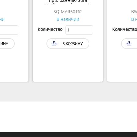
приложению Sora
(вибрация+фрикции)
SQ-MAR60162
BW
ии
В наличии
В 
Количество
Количество
ЗИНУ
В КОРЗИНУ