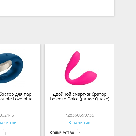
братор для пар
Двойной смарт-вибратор
Double Love blue
Lovense Dolce (ранее Quake)
002446
728360599735
наличии
В наличии
Количество