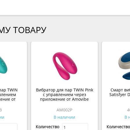
МУ ТОВАРУ
пар TWIN
Вибратор для пар TWIN Pink
Смарт ви
авлением
с управлением через
Satisfyer 
ение от
приложение от Amovibe
e
B
AM002P
4
ии
В наличии
В 
Количество
Количество