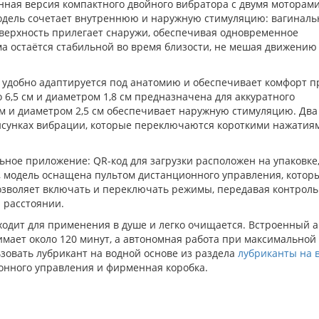
нная версия компактного двойного вибратора с двумя моторами
дель сочетает внутреннюю и наружную стимуляцию: вагиналь
оверхность прилегает снаружи, обеспечивая одновременное
ма остаётся стабильной во время близости, не мешая движению
й удобно адаптируется под анатомию и обеспечивает комфорт п
 6,5 см и диаметром 1,8 см предназначена для аккуратного
см и диаметром 2,5 см обеспечивает наружную стимуляцию. Два
рисунках вибрации, которые переключаются короткими нажатия
ное приложение: QR-код для загрузки расположен на упаковке,
о, модель оснащена пультом дистанционного управления, котор
позволяет включать и переключать режимы, передавая контроль
а расстоянии.
одит для применения в душе и легко очищается. Встроенный а
имает около 120 минут, а автономная работа при максимальной
зовать лубрикант на водной основе из раздела
лубриканты на 
ионного управления и фирменная коробка.