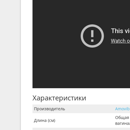
Характеристики
Производитель
Amovib
Общая 
Длина (см)
вагинал