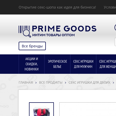
Открытие секс-шопа как идея для бизнеса!
Услови
Все бренды
АКЦИИ И
ЭРОТИЧЕСКОЕ
СЕКС ИГРУШКИ
СЕКС ИГРУШ
СКИДКИ,
БЕЛЬЕ
ДЛЯ МУЖЧИН
ДЛЯ ЖЕНЩ
НОВИНКИ
ГЛАВНАЯ
ВСЕ ПРОДУКТЫ
СЕКС ИГРУШКИ ДЛЯ ДВОИХ