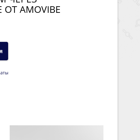
 ОТ AMOVIBE
я
латы