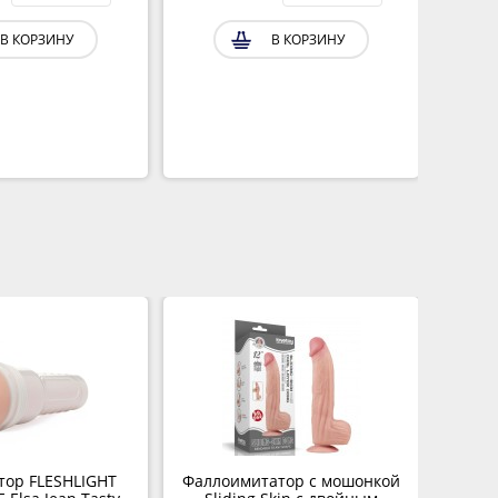
В КОРЗИНУ
В КОРЗИНУ
тор FLESHLIGHT
Фаллоимитатор с мошонкой
Мин