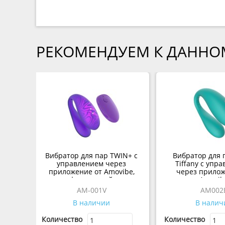
РЕКОМЕНДУЕМ К ДАННО
Вибратор для пар TWIN+ с
Вибратор для 
управлением через
Tiffany с упр
приложение от Amovibe,
через прилож
фиолетовый
Amovib
AM-001V
AM002
В наличии
В налич
Количество
Количество