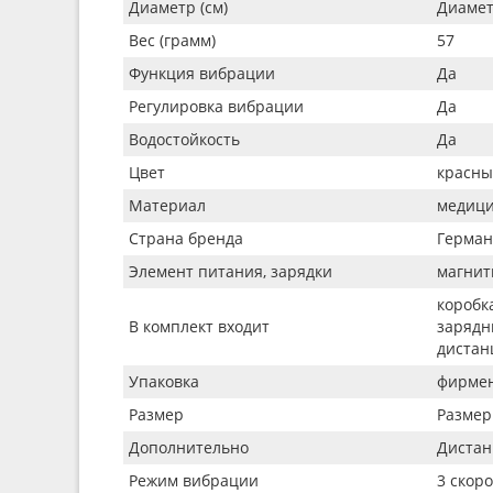
Диаметр (см)
Диамет
Вес (грамм)
57
Функция вибрации
Да
Регулировка вибрации
Да
Водостойкость
Да
Цвет
красн
Материал
медици
Страна бренда
Герман
Элемент питания, зарядки
магнит
коробка
В комплект входит
зарядн
дистан
Упаковка
фирмен
Размер
Размер 
Дополнительно
Дистан
Режим вибрации
3 скор