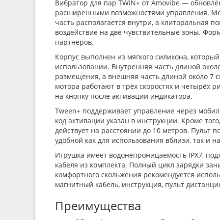
Вибратор для пар TWIN+ от Amovibe — обновлё
расширенными возможностями управления. Мо
часть располагается внутри, а клиторальная п
воздействие на две чувствительные зоны. Фор
партнёров.
Корпус выполнен из мягкого силикона, которы
использовании. Внутренняя часть длиной около
размещения, а внешняя часть длиной около 7 
мотора работают в трёх скоростях и четырёх 
на кнопку после активации индикатора.
Tween+ поддерживает управление через мобиль
код активации указан в инструкции. Кроме тог
действует на расстоянии до 10 метров. Пульт 
удобной как для использования вблизи, так и н
Игрушка имеет водонепроницаемость IPX7, подх
кабеля из комплекта. Полный цикл зарядки зан
комфортного скольжения рекомендуется исполь
магнитный кабель, инструкция, пульт дистанц
Преимущества