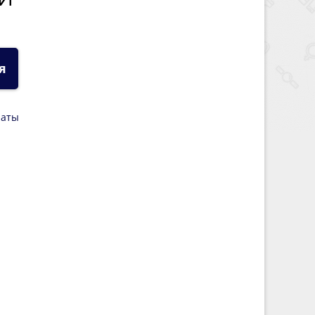
я
латы