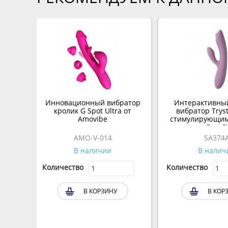
Инновационный вибратор
Интерактивный
кролик G Spot Ultra от
вибратор Tryst
Amovibe
стимулирующим
точки G от 
AMO-V-014
SA374
В наличии
В налич
Количество
Количество
В КОРЗИНУ
В КОР