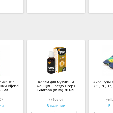
рикант с
Капли для мужчин и
Аквашузы Y
шки Bijond
женщин Energy Drops
(35, 36, 37,
60 мл.
Guarana (m+w) 30 мл.
07
77108.07
yel
ии
В наличии
В 