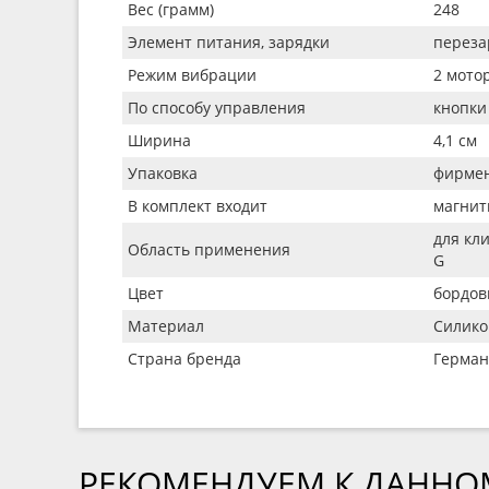
Вес (грамм)
248
Элемент питания, зарядки
переза
Режим вибрации
2 мото
По способу управления
кнопки
Ширина
4,1 см
Упаковка
фирмен
В комплект входит
магнит
для кл
Область применения
G
Цвет
бордо
Материал
Силико
Страна бренда
Герман
РЕКОМЕНДУЕМ К ДАННО