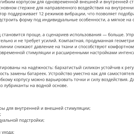
 гибким корпусом для одновременной внешней и внутренней с
новном стержне для направленного воздействия на внутренние
ор поддерживает 12 режимов вибрации, что позволяет подобр
дстроить форму под индивидуальные особенности, а мягкое на
д становится проще, а сценариев использования — больше. Уп
льно и не требует усилий. Компактная, продуманная геометри
 линии снижают давление на ткани и способствуют комфортном
новременной стимуляции и расширенными настройками интенси
ированы на надёжность: бархатистый силикон устойчив к регу
ть замены батареек. Устройство уместно как для самостоятел
бкому корпусу можно варьировать точки и силу воздействия. 
о лубриканты на водной основе.
ры для внутренней и внешней стимуляции;
;
дуальной подстройки;
 ухода;