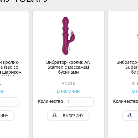
 кролик-
Вибратор-кролик AN
Вибратор
a Neo со
Stamen с массажем
Super 
 шариком
бусинами
би
SVAKOM
A
AN016
BI
ии
В наличии
В 
Количество
Количество
ЗИНУ
В КОРЗИНУ