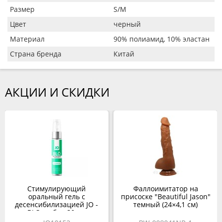
Размер
S/M
Цвет
черный
Материал
90% полиамид, 10% эластан
Страна бренда
Китай
АКЦИИ И СКИДКИ
Стимулирующий
Фаллоимитатор на
оральный гель с
присоске "Beautiful Jason"
десенсибилизацией JO -
темный (24×4,1 см)
BLO, арбуз, 30 мл