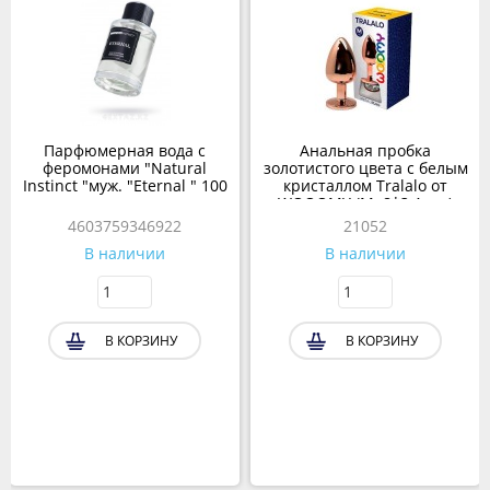
Парфюмерная вода с
Анальная пробка
феромонами "Natural
золотистого цвета с белым
Instinct "муж. "Eternal " 100
кристаллом Tralalo от
мл
WOOOMY (M: 8*3,4 см.)
4603759346922
21052
В наличии
В наличии
В КОРЗИНУ
В КОРЗИНУ