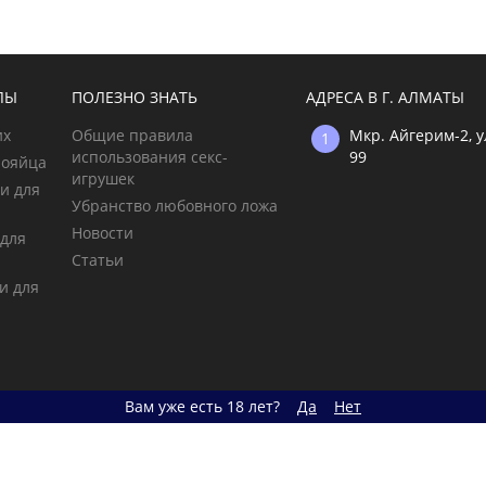
ЛЫ
ПОЛЕЗНО ЗНАТЬ
АДРЕСА В Г. АЛМАТЫ
их
Общие правила
Мкр. Айгерим-2, 
использования секс-
99
рояйца
игрушек
и для
Убранство любовного ложа
Новости
 для
Статьи
и для
Вам уже есть 18 лет?
Да
Нет