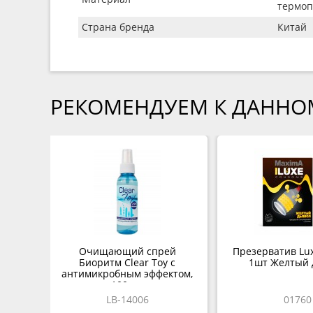
термоп
Страна бренда
Китай
РЕКОМЕНДУЕМ К ДАННО
Очищающий спрей
Презерватив Lu
Биоритм Clear Toy с
1шт Желтый 
антимикробным эффектом,
100 мл
LB-14006
01760