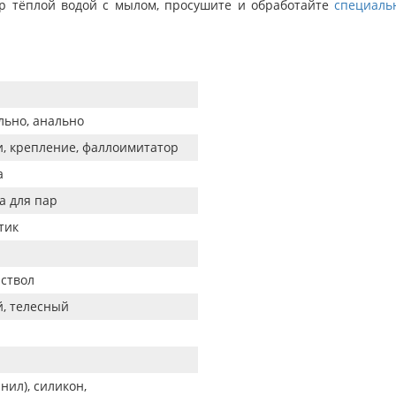
р тёплой водой с мылом, просушите и обработайте
специаль
льно, анально
и, крепление, фаллоимитатор
а
а для пар
тик
 ствол
, телесный
нил), силикон,