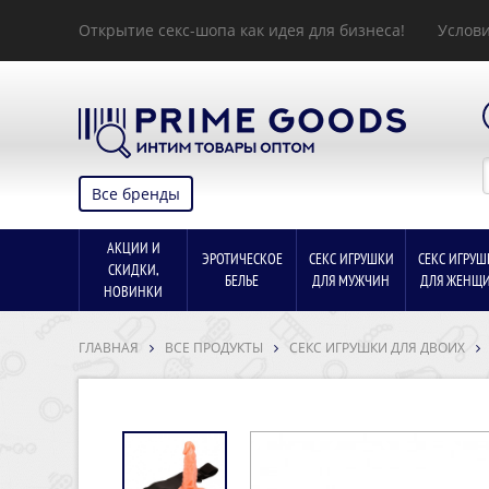
Открытие секс-шопа как идея для бизнеса!
Услови
Все бренды
АКЦИИ И
ЭРОТИЧЕСКОЕ
СЕКС ИГРУШКИ
СЕКС ИГРУШ
СКИДКИ,
БЕЛЬЕ
ДЛЯ МУЖЧИН
ДЛЯ ЖЕНЩ
НОВИНКИ
ГЛАВНАЯ
ВСЕ ПРОДУКТЫ
СЕКС ИГРУШКИ ДЛЯ ДВОИХ