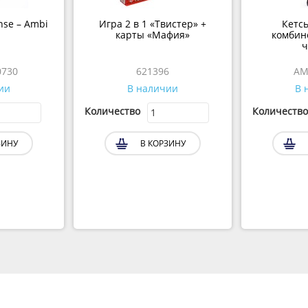
nse – Ambi
Игра 2 в 1 «Твистер» +
Кетсь
карты «Мафия»
комбине
ч
0730
621396
AM
ии
В наличии
В 
Количество
Количество
ЗИНУ
В КОРЗИНУ