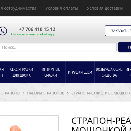
я сотрудничества
Условия оплаты
Условия доставки
+7 706 410 15 12
ЗАКАЗАТЬ 
Написать нам в whatsapp
Н
КИ
СЕКС ИГРУШКИ
ИНТИМНЫЕ
ВОЗБУЖДАЮЩИЕ
ИГ
ИГРУШКИ БДСМ
ИН
ДЛЯ ДВОИХ
СМАЗКИ
СРЕДСТВА
СТРАПОНЫ
НАБОРЫ СТРАПОНОВ
СТРАПОН-РЕАЛИСТИК С МОШОНКОЙ
СТРАПОН-РЕА
МОШОНКОЙ (1