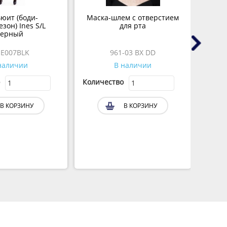
юит (боди-
Маска-шлем с отверстием
Лу
зон) Ines S/L
для рта
осно
ерный
L
E007BLK
961-03 BX DD
наличии
В наличии
Количество
Колич
В КОРЗИНУ
В КОРЗИНУ