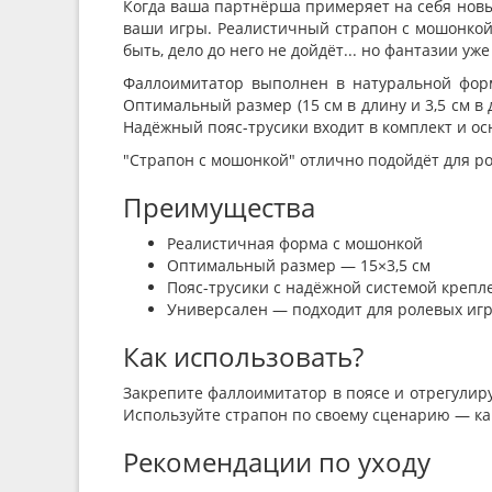
Когда ваша партнёрша примеряет на себя новы
ваши игры. Реалистичный страпон с мошонкой
быть, дело до него не дойдёт... но фантазии уж
Фаллоимитатор выполнен в натуральной форм
Оптимальный размер (15 см в длину и 3,5 см в
Надёжный пояс-трусики входит в комплект и о
"Страпон с мошонкой" отлично подойдёт для р
Преимущества
Реалистичная форма с мошонкой
Оптимальный размер — 15×3,5 см
Пояс-трусики с надёжной системой крепл
Универсален — подходит для ролевых игр
Как использовать?
Закрепите фаллоимитатор в поясе и отрегулир
Используйте страпон по своему сценарию — как
Рекомендации по уходу