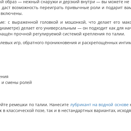
й образ — нежный снаружи и дерзкий внутри — вы можете не с
 даст возможность переиграть привычные роли и подарит ва
е включены.
е: с выраженной головкой и мошонкой, что делает его ма
 диаметре) делает его универсальным — он подходит как для н
снащён прочной регулируемой системой крепления по талии.
олевых игр, обратного проникновения и раскрепощённых инти
ения
 и смены ролей
уйте ремешки по талии. Нанесите
лубрикант на водной основе
н
 в классической позе, так и в нестандартных вариантах, исход