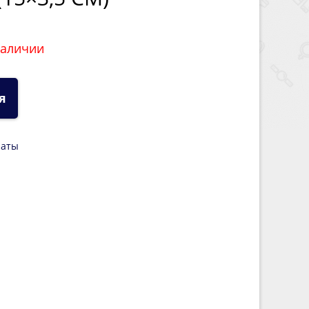
наличии
я
латы