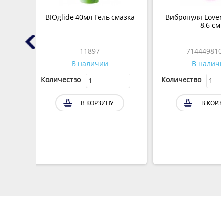
лад
BIOglide 40мл Гель смазка
Вибропуля Love
ин, 1
8,6 см
11897
71444981
В наличии
В налич
Количество
Количество
В КОРЗИНУ
В КОР