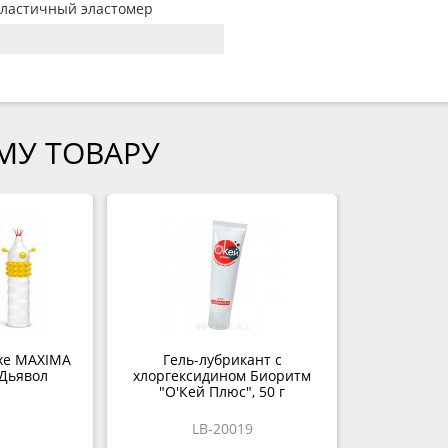
ластичный эластомер
МУ ТОВАРУ
xe MAXIMA
Гель-лубрикант с
Дьявол
хлоргексидином Биоритм
"О'Кей Плюс", 50 г
LB-20019