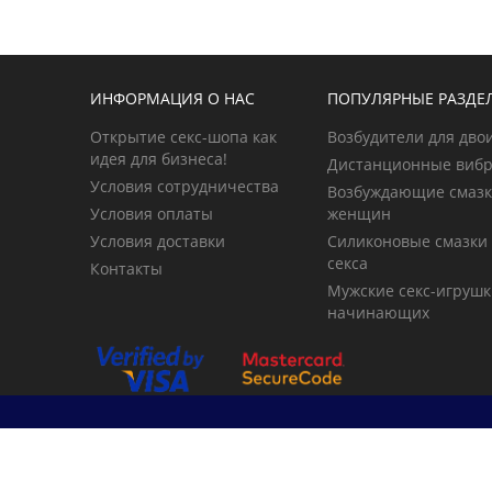
ИНФОРМАЦИЯ О НАС
ПОПУЛЯРНЫЕ РАЗДЕ
Открытие секс-шопа как
Возбудители для дво
идея для бизнеса!
Дистанционные виб
Условия сотрудничества
Возбуждающие смазк
Условия оплаты
женщин
Условия доставки
Силиконовые смазки
секса
Контакты
Мужские секс-игрушк
начинающих
© 2026 primegoods.kz