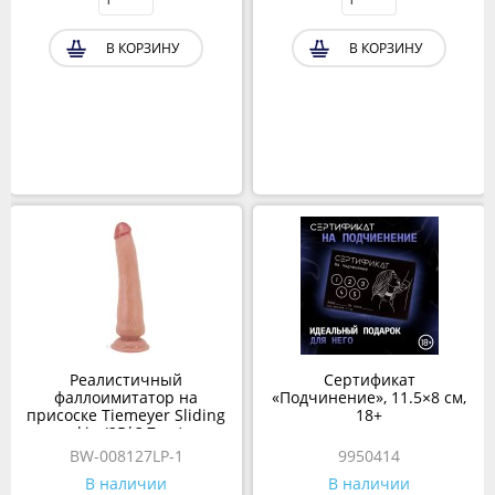
В КОРЗИНУ
В КОРЗИНУ
Реалистичный
Сертификат
фаллоимитатор на
«Подчинение», 11.5×8 см,
присоске Tiemeyer Sliding
18+
skin (25*3,7 см)
коричневый
BW-008127LP-1
9950414
В наличии
В наличии