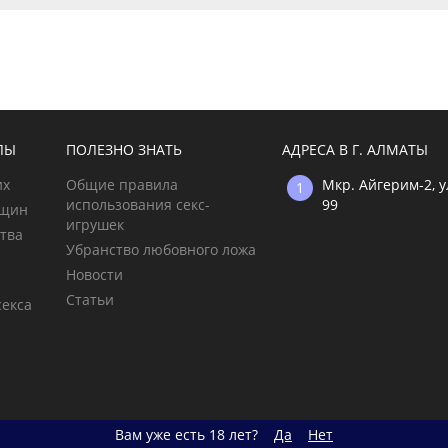
ЛЫ
ПОЛЕЗНО ЗНАТЬ
АДРЕСА В Г. АЛМАТЫ
х
Общие правила
Мкр. Айгерим-2,
использования секс-
99
щин
игрушек
тва
Убранство любовного ложа
Новости
Статьи
екса
Вам уже есть 18 лет?
Да
Нет