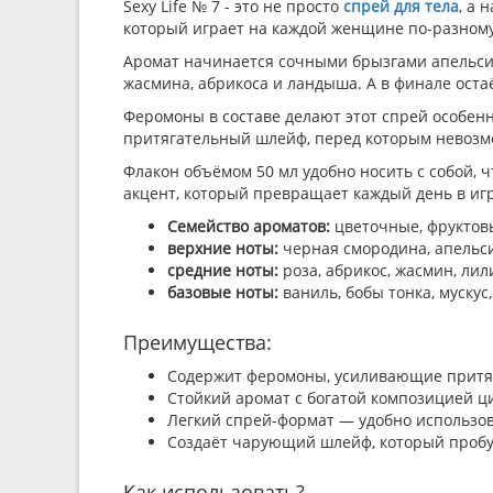
который играет на каждой женщине по-разному:
Аромат начинается сочными брызгами апельсина
жасмина, абрикоса и ландыша. А в финале остаёт
Феромоны в составе делают этот спрей особенн
притягательный шлейф, перед которым невозмо
Флакон объёмом 50 мл удобно носить с собой, ч
акцент, который превращает каждый день в игр
Семейство ароматов:
цветочные, фруктовы
верхние ноты:
черная смородина, апельсин
средние ноты:
роза, абрикос, жасмин, лил
базовые ноты:
ваниль, бобы тонка, мускус
Преимущества:
Содержит феромоны, усиливающие притяг
Стойкий аромат с богатой композицией цит
Легкий спрей-формат — удобно использов
Создаёт чарующий шлейф, который пробуж
Как использовать?