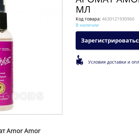
МЛ
регистрацию и подтверждение за 10 минут.
Код товара:
4630121930960
В наличии
Зарегистрировать
РЕГИСТРАЦИЯ
ЗАКРЫТЬ
Условия доставки и о
мат Amor Amor
настоящее воплощение страсти и нежности в одном флаконе. О