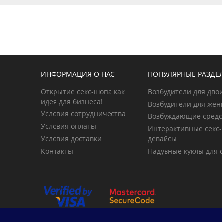
ИНФОРМАЦИЯ О НАС
ПОПУЛЯРНЫЕ РАЗДЕ
Открытие секс-шопа как
Возбудители для двои
идея для бизнеса!
Возбудители для жен
Условия сотрудничества
Возбуждающие средс
Условия оплаты
Интерактивные секс-
Условия доставки
девайсы
Контакты
Надувные куклы для с