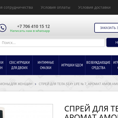
+7 706 410 15 12
ЗАКАЗАТЬ
Написать нам в whatsapp
КИ
СЕКС ИГРУШКИ
ИНТИМНЫЕ
ВОЗБУЖДАЮЩИЕ
ИГ
ИГРУШКИ БДСМ
Н
ДЛЯ ДВОИХ
СМАЗКИ
СРЕДСТВА
МОНЫ ДЛЯ ЖЕНЩИН
СПРЕЙ ДЛЯ ТЕЛА SEXY LIFE № 7, АРОМАТ AMOR A
СПРЕЙ ДЛЯ ТЕ
АРОМАТ AMOR
Для того чтобы увидеть оптовые цены и остатки
на складе, авторизуйтесь или пройдите