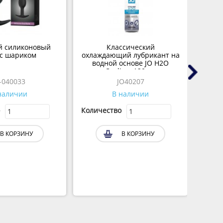
й силиконовый
Классический
 с шариком
охлаждающий лубрикант на
дос
водной основе JO H2O
(E
Cooling, 120 мл
I-040033
JO40207
 наличии
В наличии
о
Количество
Кол
В КОРЗИНУ
В КОРЗИНУ