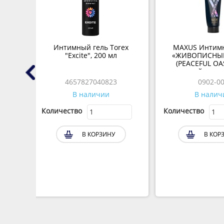
й
Интимный гель Torex
MAXUS Интимн
ium
"Excite", 200 мл
«ЖИВОПИСНЫЙ
(PEACEFUL OASI
водной основе
4657827040823
0902-00
В наличии
В налич
Количество
Количество
В КОРЗИНУ
В КОРЗ