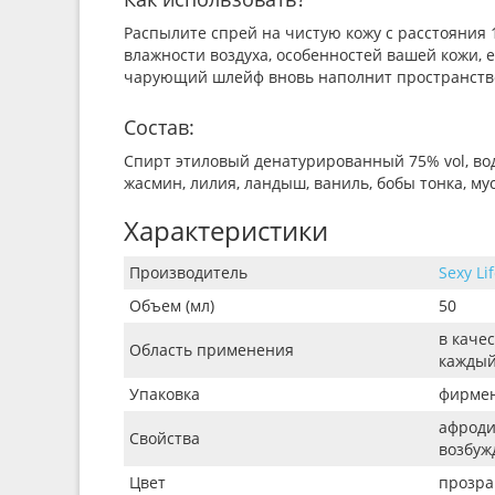
Распылите спрей на чистую кожу с расстояния 1
влажности воздуха, особенностей вашей кожи, е
чарующий шлейф вновь наполнит пространство 
Состав:
Спирт этиловый денатурированный 75% vol, вода
жасмин, лилия, ландыш, ваниль, бобы тонка, мус
Характеристики
Производитель
Sexy Lif
Объем (мл)
50
в качес
Область применения
каждый
Упаковка
фирменн
афродиз
Свойства
возбуж
Цвет
прозра