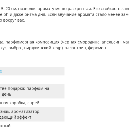
5–20 см, позволяя аромату мягко раскрыться. Его стойкость з
ё ph и даже ритма дня. Если звучание аромата стало менее за
вокруг вас.
, парфюмерная композиция (черная смородина, апельсин, манд
кус, амбра , вирджинский кедр), аллантоин, феромон.
e
тве подарка; парфюм на
 день
ая коробка, спрей
иак, ароматизатор,
дающий эффект
чный