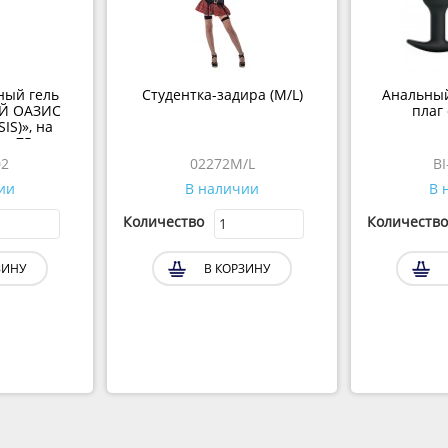
ый гель
Студентка-задира (M/L)
Анальны
 ОАЗИС
плаг
S)», на
, 75мл
2
02272M/L
B
ии
В наличии
В
Количество
Количеств
ИНУ
В КОРЗИНУ