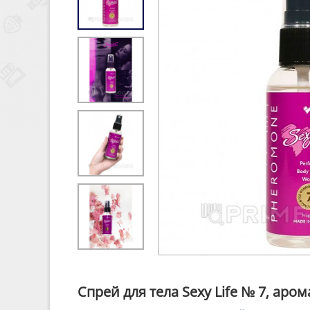
Спрей для тела Sexy Life № 7, аро
Sexy Life № 7 - это не просто
спрей для тела
, а 