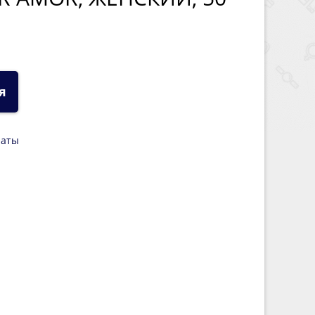
ся
платы
н окутывает кожу утончённым ароматом,