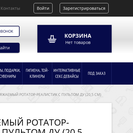
Контакты
Войти
Зарегистрироваться
ЗВОНОК
КОРЗИНА
Нет товаров
айти
РЫ, ПОДАРКИ,
ГИГИЕНА, ТОЙ-
ИНТЕРАКТИВНЫЕ
ПОД ЗАКАЗ
СУВЕНИРЫ
КЛИНЕРЫ
СЕКС-ДЕВАЙСЫ
ЯЖАЕМЫЙ РОТАТОР-РЕАЛИСТИК С ПУЛЬТОМ ДУ (20,5 СМ)
ЕМЫЙ РОТАТОР-
 ПУЛЬТОМ ДУ (20,5