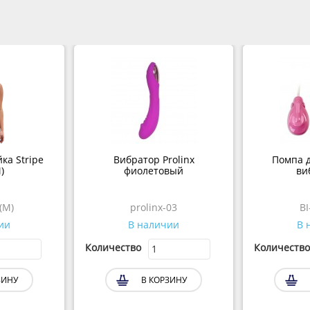
ка Stripe
Вибратор Prolinx
Помпа д
)
фиолетовый
ви
(M)
prolinx-03
BI
ии
В наличии
В 
Количество
Количество
ЗИНУ
В КОРЗИНУ