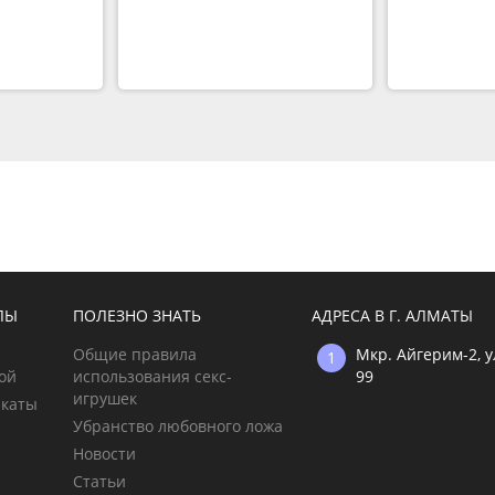
ЛЫ
ПОЛЕЗНО ЗНАТЬ
АДРЕСА В Г. АЛМАТЫ
Общие правила
Мкр. Айгерим-2, 
ой
использования секс-
99
игрушек
икаты
Убранство любовного ложа
Новости
Статьи