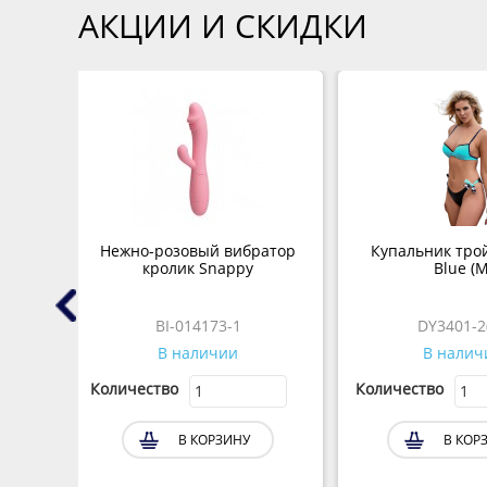
АКЦИИ И СКИДКИ
gg II
Нежно-розовый вибратор
Купальник трой
кролик Snappy
Blue (M
BI-014173-1
DY3401-2
В наличии
В налич
Количество
Количество
В КОРЗИНУ
В КОР