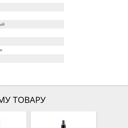
ый
н
МУ ТОВАРУ