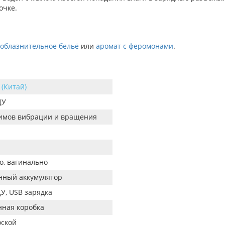
очке.
соблазнительное бельё
или
аромат с феромонами
.
 (Китай)
ДУ
имов вибрации и вращения
о, вагинально
нный аккумулятор
ДУ, USB зарядка
ная коробка
оской