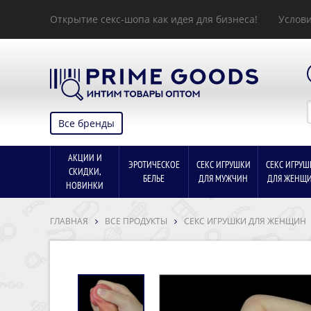
Открытие секс-шопа как идея для бизнеса!
Услови
Все бренды
АКЦИИ И
ЭРОТИЧЕСКОЕ
СЕКС ИГРУШКИ
СЕКС ИГРУШ
СКИДКИ,
БЕЛЬЕ
ДЛЯ МУЖЧИН
ДЛЯ ЖЕНЩ
НОВИНКИ
ГЛАВНАЯ
ВСЕ ПРОДУКТЫ
СЕКС ИГРУШКИ ДЛЯ ЖЕНЩИН