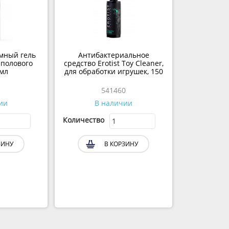
имный гель
Антибактериальное
 полового
средство Erotist Toy Cleaner,
 мл
для обработки игрушек, 150
мл
541460
ии
В наличии
Количество
ЗИНУ
В КОРЗИНУ