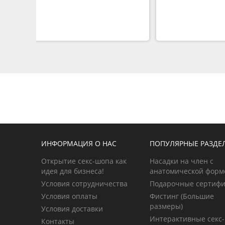
ИНФОРМАЦИЯ О НАС
ПОПУЛЯРНЫЕ РАЗДЕ
Открытие секс-шопа как
Насадки на член с
идея для бизнеса!
анатомической форм
Условия сотрудничества
Подарочные сертиф
Условия оплаты
Фистинг (Большие
размеры)
Условия доставки
Интерактивные секс-
Контакты