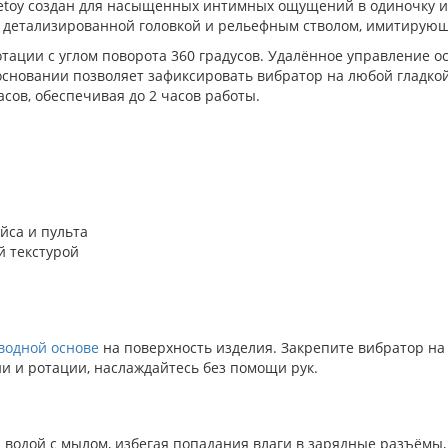
etoy создан для насыщенных интимных ощущений в одиночку ил
 с детализированной головкой и рельефным стволом, имитиру
ации с углом поворота 360 градусов. Удалённое управление о
основании позволяет зафиксировать вибратор на любой гладкой
сов, обеспечивая до 2 часов работы.
йса и пульта
й текстурой
водной основе
на поверхность изделия. Закрепите вибратор н
 и ротации, наслаждайтесь без помощи рук.
 водой с мылом, избегая попадания влаги в зарядные разъёмы