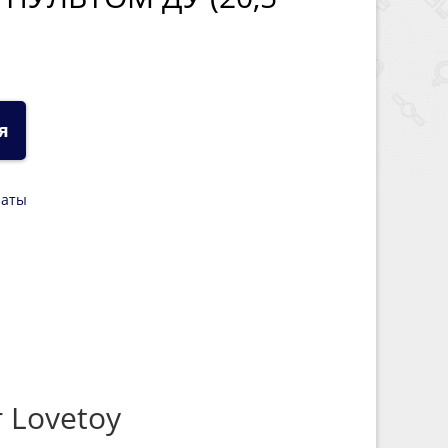
я
латы
 Lovetoy