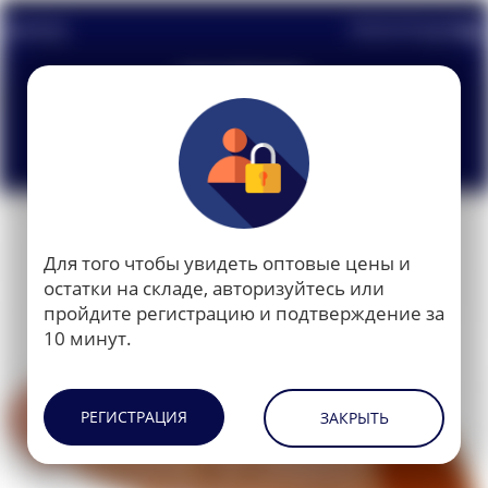
ВХОД
РЕГИСТРАЦИЯ
ВСЕ БРЕНДЫ
КАТАЛОГ ТОВАРОВ
Для того чтобы увидеть оптовые цены и
остатки на складе, авторизуйтесь или
пройдите регистрацию и подтверждение за
10 минут.
РЕГИСТРАЦИЯ
ЗАКРЫТЬ