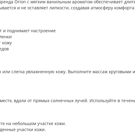
бренда Orion с мягким ванильным ароматом обеспечивает длите
ывается и не оставляет липкости, создавая атмосферу комфорта
т и поднимает настроение
пленки
т кожу
едов
ую или слегка увлажненную кожу. Выполните массаж круговыми
месте, вдали от прямых солнечных лучей. Используйте в течен
е на небольшом участке кожи.
жденные участки кожи.