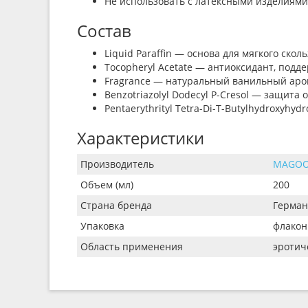
Не использовать с латексными изделиями
Состав
Liquid Paraffin — основа для мягкого скол
Tocopheryl Acetate — антиоксидант, подд
Fragrance — натуральный ванильный аро
Benzotriazolyl Dodecyl P-Cresol — защита 
Pentaerythrityl Tetra-Di-T-Butylhydroxyhy
Характеристики
Производитель
MAGO
Объем (мл)
200
Страна бренда
Герман
Упаковка
флакон
Область применения
эротич