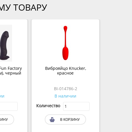
МУ ТОВАРУ
un Factory
Виброяйцо Knucker,
м), черный
красное
BI-014786-2
ии
В наличии
Количество
ЗИНУ
В КОРЗИНУ