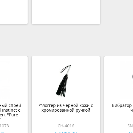
ный спрей
Флоггер из черной кожи с
Вибратор 
 Instinct с
хромированной ручкой
ч
н. "Pure
0 мл.
1073
CH-4016
SN