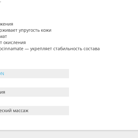
.
ьжения
ерживает упругость кожи
мат
от окисления
drocinnamate — укрепляет стабильность состава
ON
ия
еский массаж