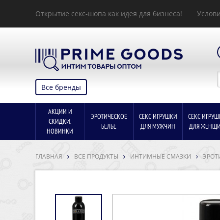
Открытие секс-шопа как идея для бизнеса!
Услови
Все бренды
АКЦИИ И
ЭРОТИЧЕСКОЕ
СЕКС ИГРУШКИ
СЕКС ИГРУШ
СКИДКИ,
БЕЛЬЕ
ДЛЯ МУЖЧИН
ДЛЯ ЖЕНЩ
НОВИНКИ
ГЛАВНАЯ
ВСЕ ПРОДУКТЫ
ИНТИМНЫЕ СМАЗКИ
ЭРОТ