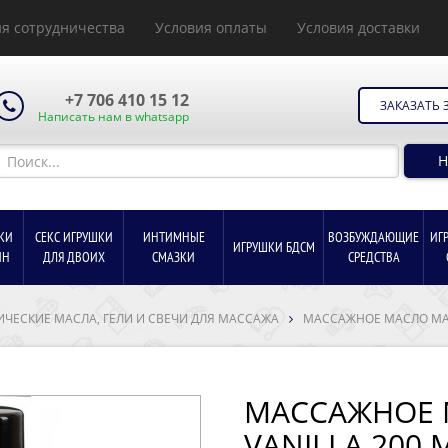
я сотрудничества
Условия оплаты
Условия доставки
+7 706 410 15 12
ЗАКАЗАТЬ 
Написать нам в whatsapp
Н
КИ
СЕКС ИГРУШКИ
ИНТИМНЫЕ
ВОЗБУЖДАЮЩИЕ
ИГ
ИГРУШКИ БДСМ
ИН
ДЛЯ ДВОИХ
СМАЗКИ
СРЕДСТВА
ИЧЕСКИЕ МАСЛА, ГЕЛИ И СВЕЧИ ДЛЯ МАССАЖА
МАССАЖНОЕ МАСЛО MAG
МАССАЖНОЕ
VANILLA 200 