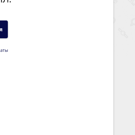
я
латы