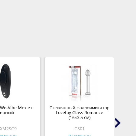
We-Vibe Moxie+
Стеклянный фаллоимитатор
Масту
ерный
Lovetoy Glass Romance
(16×3,5 см)
XM2SG9
GS01