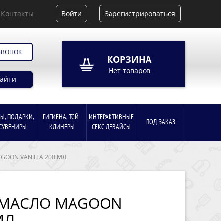
Контакты
Войти
Зарегистрироваться
ЗВОНОК
КОРЗИНА
Нет товаров
айти
РЫ, ПОДАРКИ,
ГИГИЕНА, ТОЙ-
ИНТЕРАКТИВНЫЕ
ПОД ЗАКАЗ
СУВЕНИРЫ
КЛИНЕРЫ
СЕКС-ДЕВАЙСЫ
OON VANILLA 200 МЛ.
 МАСЛО MAGOON
МЛ.