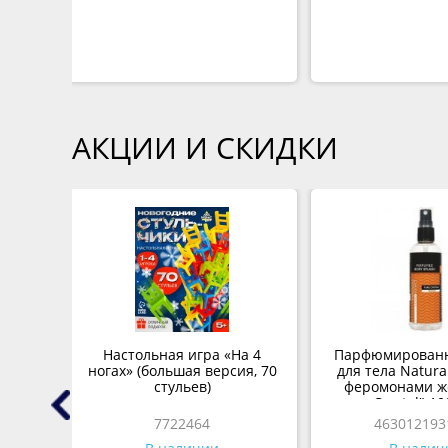
АКЦИИ И СКИДКИ
goon
Настольная игра «На 4
Парфюмирован
ногах» (большая версия, 70
для тела Natural
стульев)
феромонами же
Crystal" 10
7722464
463012193