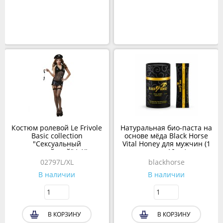
Костюм ролевой Le Frivole
Натуральная био-паста на
Basic collection
основе мёда Black Horse
"Сексуальный
Vital Honey для мужчин (1
полицейский" L-XL
пакет 10 гр)
02797L/XL
blackhorse
В наличии
В наличии
В КОРЗИНУ
В КОРЗИНУ