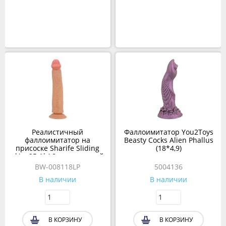
Реалистичный
Фаллоимитатор You2Toys
фаллоимитатор на
Beasty Cocks Alien Phallus
присоске Sharife Sliding
(18*4,9)
skin, 25,4*4,8 см, телесный
BW-008118LP
5004136
В наличии
В наличии
В КОРЗИНУ
В КОРЗИНУ