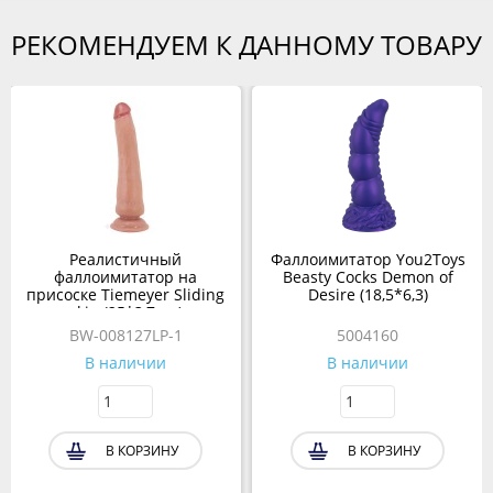
РЕКОМЕНДУЕМ К ДАННОМУ ТОВАРУ
Реалистичный
Фаллоимитатор You2Toys
фаллоимитатор на
Beasty Cocks Demon of
присоске Tiemeyer Sliding
Desire (18,5*6,3)
skin (25*3,7 см)
коричневый
BW-008127LP-1
5004160
В наличии
В наличии
В КОРЗИНУ
В КОРЗИНУ