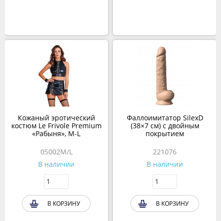
Кожаный эротический
Фаллоимитатор SilexD
костюм Le Frivole Premium
(38×7 см) с двойным
«Рабыня», M-L
покрытием
05002M/L
221076
В наличии
В наличии
В КОРЗИНУ
В КОРЗИНУ