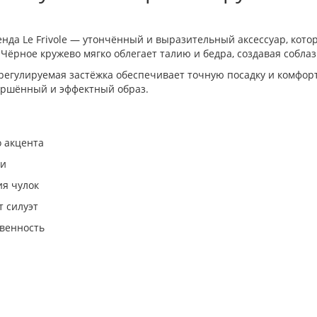
бренда Le Frivole — утончённый и выразительный аксессуар, к
 Чёрное кружево мягко облегает талию и бедра, создавая собла
егулируемая застёжка обеспечивает точную посадку и комфорт
вершённый и эффектный образ.
 акцента
ки
ия чулок
 силуэт
твенность