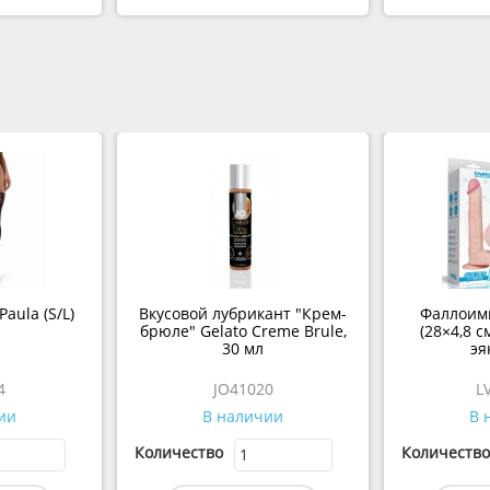
aula (S/L)
Вкусовой лубрикант "Крем-
Фаллоими
брюле" Gelato Creme Brule,
(28×4,8 
30 мл
эя
4
JO41020
L
ии
В наличии
В 
Количество
Количество