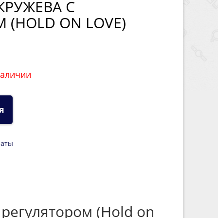
КРУЖЕВА С
 (HOLD ON LOVE)
наличии
я
латы
регулятором (Hold on