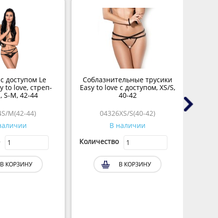
с доступом Le
Соблазнительные трусики
Трус
y to love, стреп-
Easy to love с доступом, XS/S,
д
, S-M, 42-44
40-42
кисто
S/M(42-44)
04326XS/S(40-42)
наличии
В наличии
Количество
Колич
В КОРЗИНУ
В КОРЗИНУ