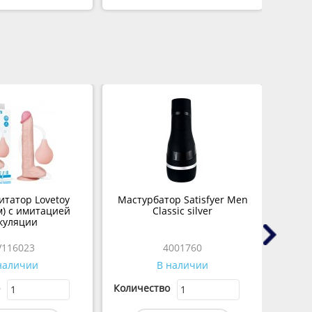
татор Lovetoy
Мастурбатор Satisfyer Men
Купа
см) с имитацией
Classic silver
куляции
V116023
4001760
наличии
В наличии
Количество
Колич