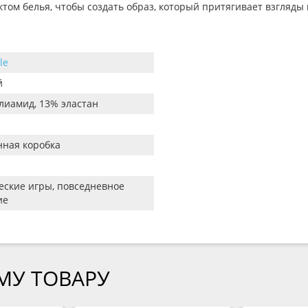
ом белья, чтобы создать образ, который притягивает взгляды 
le
й
лиамид, 13% эластан
ная коробка
еские игры, повседневное
ие
МУ ТОВАРУ