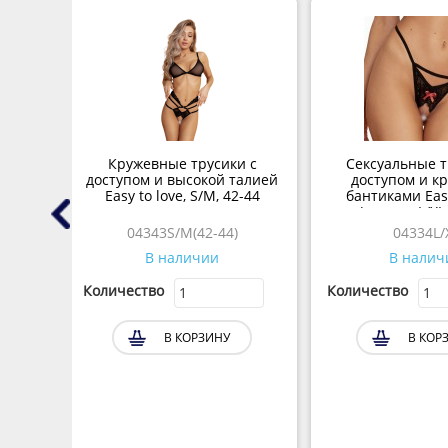
 и
Кружевные трусики с
Сексуальные т
вкой
доступом и высокой талией
доступом и к
-48
Easy to love, S/M, 42-44
бантиками Easy
(размер L/XL,
04343S/M(42-44)
04334L/
В наличии
В налич
Количество
Количество
В КОРЗИНУ
В КОР