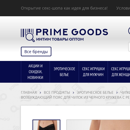
Открытие секс-шопа как идея для бизнеса!
Услови
Все бренды
АКЦИИ И
ЭРОТИЧЕСКОЕ
СЕКС ИГРУШКИ
СЕКС ИГРУШ
СКИДКИ,
БЕЛЬЕ
ДЛЯ МУЖЧИН
ДЛЯ ЖЕНЩ
НОВИНКИ
ГЛАВНАЯ
ВСЕ ПРОДУКТЫ
ЭРОТИЧЕСКОЕ БЕЛЬЕ
ЧУЛК
ВОЗБУЖДАЮЩИЙ ПОЯС ДЛЯ ЧУЛОК ИЗ ЧЕРНОГО КРУЖЕВА С РЕГУ