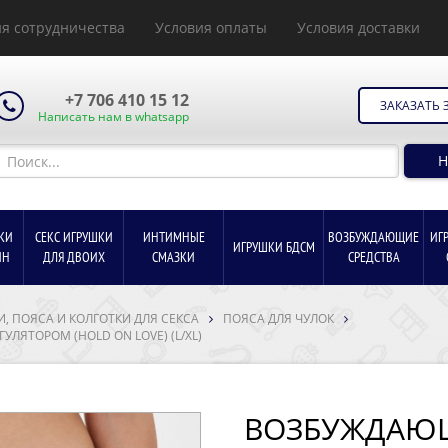
я сотрудничества
Условия оплаты
Условия доставки
+7 706 410 15 12
ЗАКАЗАТЬ 
Написать нам в whatsapp
Н
КИ
СЕКС ИГРУШКИ
ИНТИМНЫЕ
ВОЗБУЖДАЮЩИЕ
ИГ
ИГРУШКИ БДСМ
ИН
ДЛЯ ДВОИХ
СМАЗКИ
СРЕДСТВА
И, ПОЯСА И КОЛГОТКИ ДЛЯ СЕКСА
ПОЯСА ДЛЯ ЧУЛОК
ЛЯТОРОМ (HOLD ON LOVE) (L/XL)
ВОЗБУЖДАЮЩ