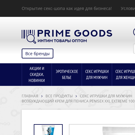
Открытие секс-шопа как идея для бизнеса!
Услови
Все бренды
АКЦИИ И
ЭРОТИЧЕСКОЕ
СЕКС ИГРУШКИ
СЕКС ИГРУШ
СКИДКИ,
БЕЛЬЕ
ДЛЯ МУЖЧИН
ДЛЯ ЖЕНЩ
НОВИНКИ
ГЛАВНАЯ
ВСЕ ПРОДУКТЫ
СЕКС ИГРУШКИ ДЛЯ МУЖЧИН
ВОЗБУЖДАЮЩИЙ КРЕМ ДЛЯ ПЕНИСА PENISEX XXL EXTREME 100