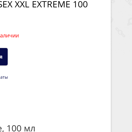
EX XXL EXTREME 100
наличии
я
латы
, 100 мл