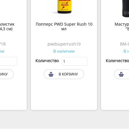
алистик
Попперс PWD Super Rush 10
Мастур
4,3 см)
мл
"
71R
pwdsuperrush10
BM-
ии
В наличии
В 
Количество
Количество
ЗИНУ
В КОРЗИНУ