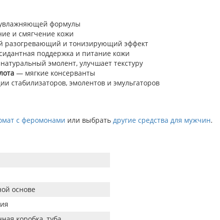
 увлажняющей формулы
ие и смягчение кожи
й разогревающий и тонизирующий эффект
идантная поддержка и питание кожи
натуральный эмолент, улучшает текстуру
лота
— мягкие консерванты
и стабилизаторов, эмолентов и эмульгаторов
омат с феромонами
или выбрать
другие средства для мужчин
.
ной основе
ия
ная коробка, туба