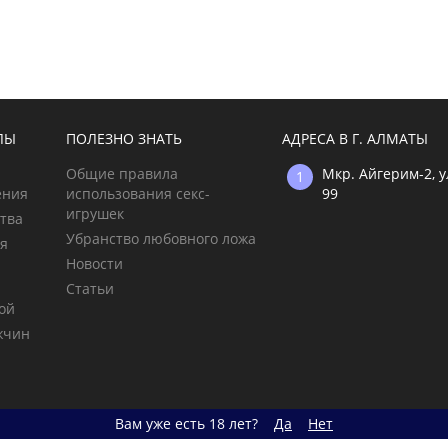
ЛЫ
ПОЛЕЗНО ЗНАТЬ
АДРЕСА В Г. АЛМАТЫ
Общие правила
Мкр. Айгерим-2, 
ения
использования секс-
99
игрушек
тва
Убранство любовного ложа
ия
Новости
Статьи
ой
жчин
Вам уже есть 18 лет?
Да
Нет