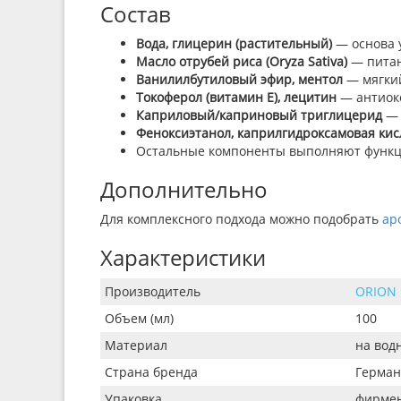
Состав
Вода, глицерин (растительный)
— основа
Масло отрубей риса (Oryza Sativa)
— питан
Ванилилбутиловый эфир, ментол
— мягки
Токоферол (витамин E), лецитин
— антиокс
Каприловый/каприновый триглицерид
— 
Феноксиэтанол, каприлгидроксамовая кис
Остальные компоненты выполняют функци
Дополнительно
Для комплексного подхода можно подобрать
ар
Характеристики
Производитель
ORION
Объем (мл)
100
Материал
на вод
Страна бренда
Герман
Упаковка
фирмен