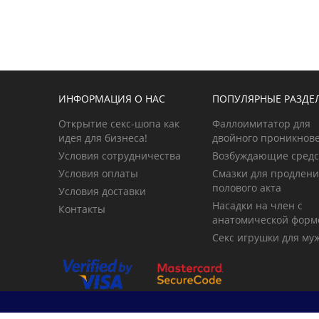
ИНФОРМАЦИЯ О НАС
ПОПУЛЯРНЫЕ РАЗДЕ
Открытие секс-шопа как
Фаллоимитатор для
идея для бизнеса!
двойного проникнов
Условия сотрудничества
Возбуждающие средс
Условия оплаты
Смазки для продлен
полового акта
Условия доставки
Насадки на член с
Контакты
анатомической форм
Секс игрушки для му