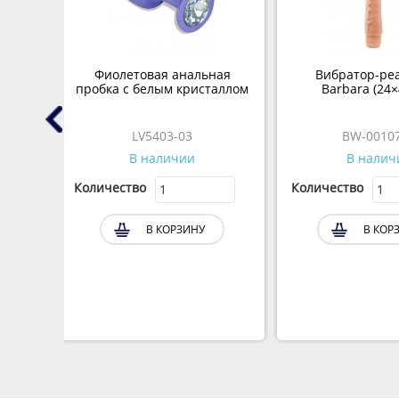
toy
Фиолетовая анальная
Вибратор-ре
м) с
пробка с белым кристаллом
Barbara (24×
ью
LV5403-03
BW-0010
В наличии
В налич
Количество
Количество
В КОРЗИНУ
В КОР