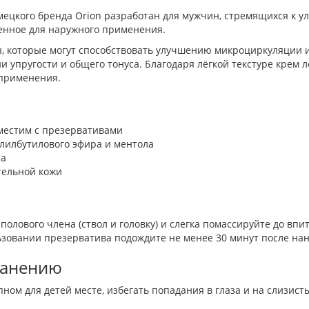
емецкого бренда Orion разработан для мужчин, стремящихся к
ченное для наружного применения.
 которые могут способствовать улучшению микроциркуляции и
 упругости и общего тонуса. Благодаря лёгкой текстуре крем л
 применения.
вместим с презервативами
лилбутилового эфира и ментола
ла
тельной кожи
олового члена (ствол и головку) и слегка помассируйте до впи
ьзовании презерватива подождите не менее 30 минут после на
ранению
ном для детей месте, избегать попадания в глаза и на слизист