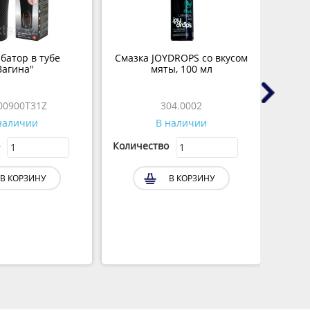
батор в тубе
Смазка JOYDROPS со вкусом
Реа
Вагина"
мяты, 100 мл
Dybb
00900T31Z
304.0002
наличии
В наличии
Количество
Колич
В КОРЗИНУ
В КОРЗИНУ