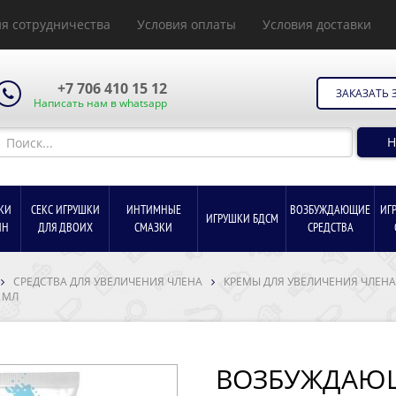
я сотрудничества
Условия оплаты
Условия доставки
+7 706 410 15 12
ЗАКАЗАТЬ 
Написать нам в whatsapp
Н
КИ
СЕКС ИГРУШКИ
ИНТИМНЫЕ
ВОЗБУЖДАЮЩИЕ
ИГ
ИГРУШКИ БДСМ
ИН
ДЛЯ ДВОИХ
СМАЗКИ
СРЕДСТВА
СРЕДСТВА ДЛЯ УВЕЛИЧЕНИЯ ЧЛЕНА
КРЕМЫ ДЛЯ УВЕЛИЧЕНИЯ ЧЛЕНА
 МЛ
ВОЗБУЖДАЮЩ