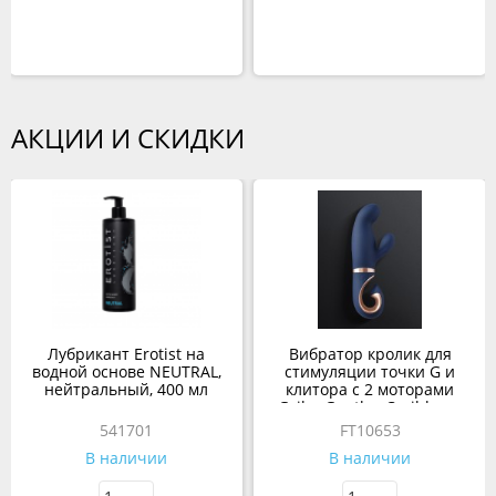
АКЦИИ И СКИДКИ
Лубрикант Erotist на
Вибратор кролик для
водной основе NEUTRAL,
стимуляции точки G и
нейтральный, 400 мл
клитора с 2 моторами
Gvibe Gentley Caribbean
Blue, 19.9х4.2 см
541701
FT10653
В наличии
В наличии