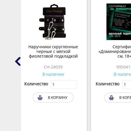
нове
Наручники скругленные
Сертифи
" с
черные с мягкой
«Доминирование
25 мл
фиолетовой подкладкой
см, 18
CH-24039
995041
В наличии
В налич
Количество
Количество
В КОРЗИНУ
В КОР