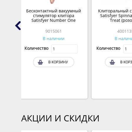
ьный
Бесконтактный вакуумный
Клиторальный с
Curvy
стимулятор клитора
Satisfyer Spinn
Satisfyer Number One
Treat (роз
9015061
400113
В наличии
В налич
Количество
Количество
В КОРЗИНУ
В КОР
АКЦИИ И СКИДКИ