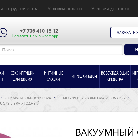
я сотрудничества
Условия оплаты
Условия доставки
+7 706 410 15 12
ЗАКАЗАТЬ 
Написать нам в whatsapp
Н
КИ
СЕКС ИГРУШКИ
ИНТИМНЫЕ
ВОЗБУЖДАЮЩИЕ
ИГ
ИГРУШКИ БДСМ
ИН
ДЛЯ ДВОИХ
СМАЗКИ
СРЕДСТВА
СТИМУЛЯТОРЫ КЛИТОРА
СТИМУЛЯТОРЫ КЛИТОРА И ТОЧКИ G
UCKY LIBRA ЯГОДНЫЙ
ВАКУУМНЫЙ 