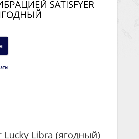
ИБРАЦИЕЙ SATISFYER
 ЯГОДНЫЙ
я
латы
 Lucky Libra (ягодный)