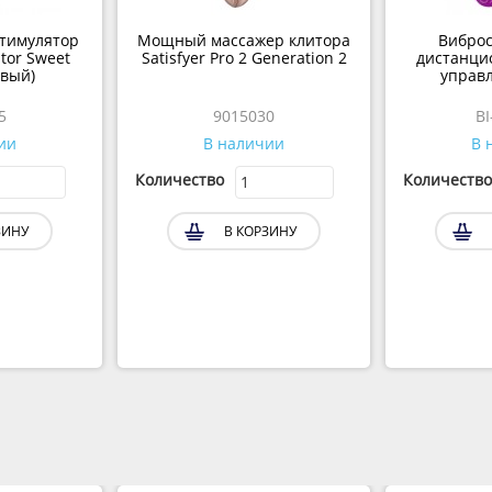
тимулятор
Мощный массажер клитора
Виброс
ator Sweet
Satisfyer Pro 2 Generation 2
дистанци
овый)
управл
5
9015030
BI
ии
В наличии
В 
Количество
Количество
ЗИНУ
В КОРЗИНУ