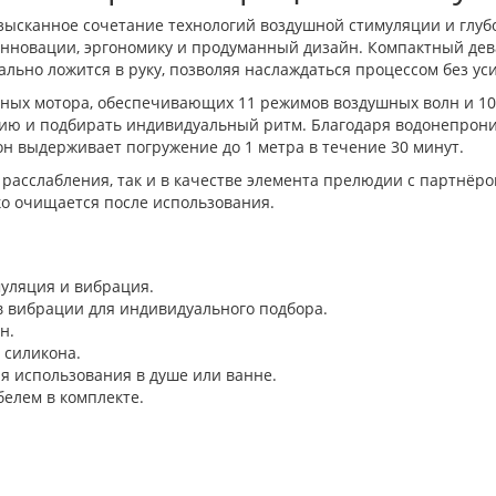
ысканное сочетание технологий воздушной стимуляции и глуб
ит инновации, эргономику и продуманный дизайн. Компактный де
ально ложится в руку, позволяя наслаждаться процессом без ус
ных мотора, обеспечивающих 11 режимов воздушных волн и 10
ию и подбирать индивидуальный ритм. Благодаря водонепрониц
он выдерживает погружение до 1 метра в течение 30 минут.
 расслабления, так и в качестве элемента прелюдии с партнё
гко очищается после использования.
уляция и вибрация.
 вибрации для индивидуального подбора.
н.
 силикона.
я использования в душе или ванне.
елем в комплекте.