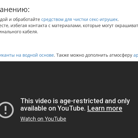
ранению:
одой и обработайте
средством для чистки секс-игрушек
.
сте, избегая контакта с материалами, которые могут окрашиват
инального кабеля.
иканты на водной основе
. Также можно дополнить атмосферу
а