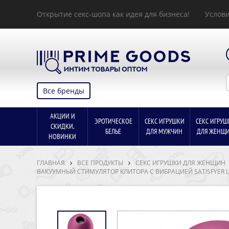
Открытие секс-шопа как идея для бизнеса!
Услови
Все бренды
АКЦИИ И
ЭРОТИЧЕСКОЕ
СЕКС ИГРУШКИ
СЕКС ИГРУШ
СКИДКИ,
БЕЛЬЕ
ДЛЯ МУЖЧИН
ДЛЯ ЖЕНЩ
НОВИНКИ
ГЛАВНАЯ
ВСЕ ПРОДУКТЫ
СЕКС ИГРУШКИ ДЛЯ ЖЕНЩИН
ВАКУУМНЫЙ СТИМУЛЯТОР КЛИТОРА С ВИБРАЦИЕЙ SATISFYER L