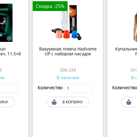
Скидка -25%
кат
Вакуумная помпа Hadsome
Купальни
», 11.5×8
UP с набором насадок
P
+
3
GM-244
DY
ии
В наличии
В 
Количество
Количество
ЗИНУ
В КОРЗИНУ