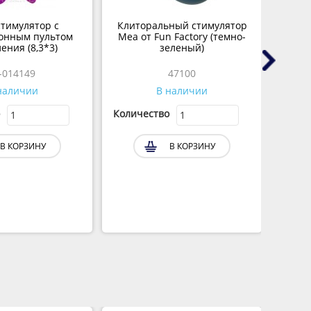
тимулятор с
Клиторальный стимулятор
Вак
онным пультом
Mea от Fun Factory (темно-
стим
ения (8,3*3)
зеленый)
-014149
47100
наличии
В наличии
Количество
Колич
В КОРЗИНУ
В КОРЗИНУ