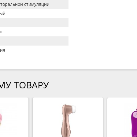
иторальной стимуляции
вый
н
ия
МУ ТОВАРУ