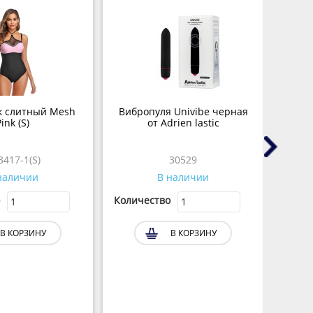
к слитный Mesh
Вибропуля Univibe черная
Наруч
ink (S)
от Adrien lastic
3417-1(S)
30529
наличии
В наличии
Количество
Колич
В КОРЗИНУ
В КОРЗИНУ