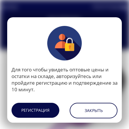
ВХОД
РЕГИСТРАЦИЯ
ВСЕ БРЕНДЫ
КАТАЛОГ ТОВАРОВ
Для того чтобы увидеть оптовые цены и
остатки на складе, авторизуйтесь или
пройдите регистрацию и подтверждение за
10 минут.
РЕГИСТРАЦИЯ
ЗАКРЫТЬ