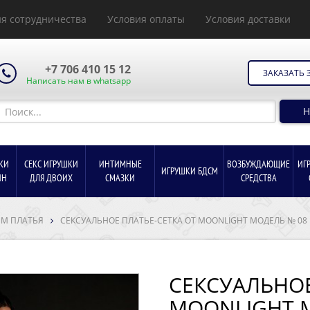
я сотрудничества
Условия оплаты
Условия доставки
+7 706 410 15 12
ЗАКАЗАТЬ 
Написать нам в whatsapp
Н
КИ
СЕКС ИГРУШКИ
ИНТИМНЫЕ
ВОЗБУЖДАЮЩИЕ
ИГ
ИГРУШКИ БДСМ
ИН
ДЛЯ ДВОИХ
СМАЗКИ
СРЕДСТВА
М ПЛАТЬЯ
СЕКСУАЛЬНОЕ ПЛАТЬЕ-СЕТКА ОТ MOONLIGHT МОДЕЛЬ № 08 К
СЕКСУАЛЬНОЕ
MOONLIGHT 