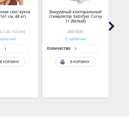
ная секс-кукла
Вакуумный клиторальный
М
161 см, 48 кг)
стимулятор Satisfyer Curvy
Pulsa
1+ (белый)
o.120.161cm)
4001845
наличии
В наличии
Количество
Колич
В КОРЗИНУ
В КОРЗИНУ