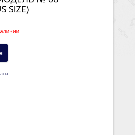
S SIZE)
наличии
я
латы