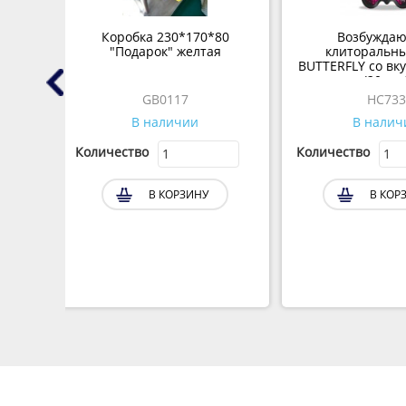
 на
Коробка 230*170*80
Возбужда
 H2O,
"Подарок" желтая
клиторальны
BUTTERFLY со вк
(20 мл.
GB0117
HC733
В наличии
В налич
Количество
Количество
В КОРЗИНУ
В КОР