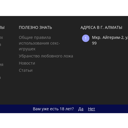
ЛЫ
ПОЛЕЗНО ЗНАТЬ
АДРЕСА В Г. АЛМАТЫ
их
Общие правила
Мкр. Айгерим-2, 
использования секс-
99
я
игрушек
Убранство любовного ложа
и
Новости
ия
Статьи
а
Вам уже есть 18 лет?
Да
Нет