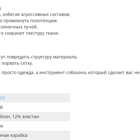
.
избегая агрессивных составов.
но промокнуть полотенцем.
солнечных лучей.
то сохранит текстуру ткани.
ут повредить структуру материала.
 порвать сетку.
е просто одежда, а инструмент соблазна, который сделает вас н
ght
ый
йлон, 12% эластан
ия
ная коробка