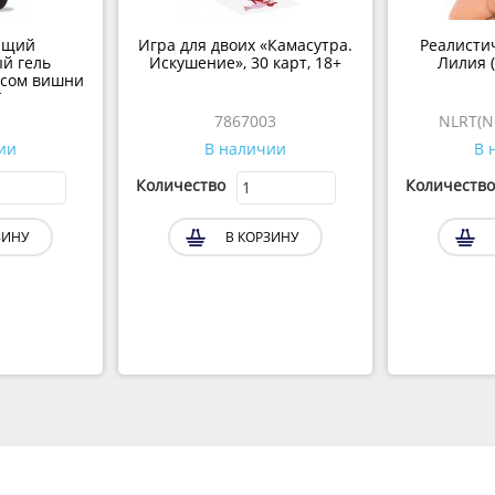
ющий
Игра для двоих «Камасутра.
Реалистич
й гель
Искушение», 30 карт, 18+
Лилия (
усом вишни
)
7867003
NLRT(N
ии
В наличии
В 
Количество
Количество
ЗИНУ
В КОРЗИНУ