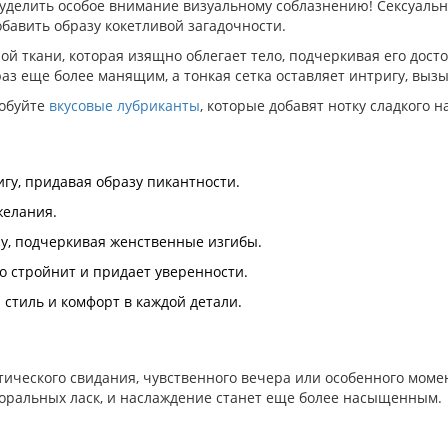
 уделить особое внимание визуальному соблазнению! Сексуаль
бавить образу кокетливой загадочности.
ой ткани, которая изящно облегает тело, подчеркивая его дост
раз еще более манящим, а тонкая сетка оставляет интригу, выз
робуйте
вкусовые лубриканты
, которые добавят нотку сладкого 
игу, придавая образу пикантности.
желания.
ру, подчеркивая женственные изгибы.
о стройнит и придает уверенности.
 стиль и комфорт в каждой детали.
тического свидания, чувственного вечера или особенного момен
оральных ласк, и наслаждение станет еще более насыщенным.