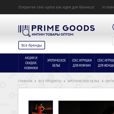
Открытие секс-шопа как идея для бизнеса!
Услови
Все бренды
АКЦИИ И
ЭРОТИЧЕСКОЕ
СЕКС ИГРУШКИ
СЕКС ИГРУШ
СКИДКИ,
БЕЛЬЕ
ДЛЯ МУЖЧИН
ДЛЯ ЖЕНЩ
НОВИНКИ
ГЛАВНАЯ
ВСЕ ПРОДУКТЫ
ЭРОТИЧЕСКОЕ БЕЛЬЕ
ИНТИ