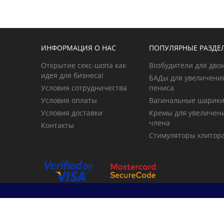
ИНФОРМАЦИЯ О НАС
ПОПУЛЯРНЫЕ РАЗДЕ
Открытие секс-шопа как
Возбудители для дво
идея для бизнеса!
БАДы для увеличени
Условия сотрудничества
пениса
Условия оплаты
Вагинальные шарик
Условия доставки
Кремы для увеличен
члена
Контакты
Стимуляторы клитор
© 2026 primegoods.kz