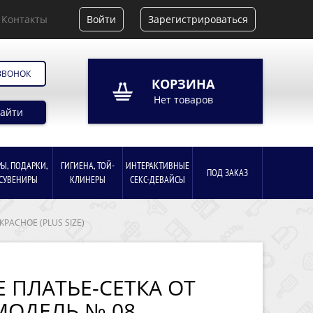
Контакты
Войти
Зарегистрироваться
ЗВОНОК
КОРЗИНА
Нет товаров
айти
РЫ, ПОДАРКИ,
ГИГИЕНА, ТОЙ-
ИНТЕРАКТИВНЫЕ
ПОД ЗАКАЗ
СУВЕНИРЫ
КЛИНЕРЫ
СЕКС-ДЕВАЙСЫ
РАСНОЕ (PLUS SIZE)
 ПЛАТЬЕ-СЕТКА ОТ
МОДЕЛЬ № 08