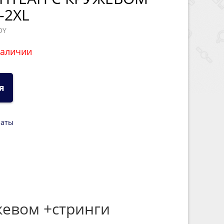
-2XL
OY
наличии
я
латы
жевом +стринги