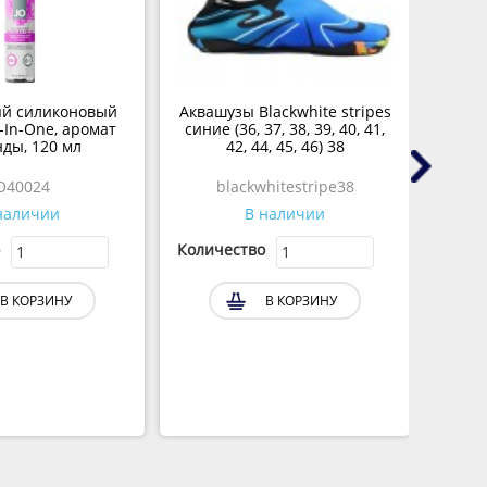
й силиконовый
Аквашузы Blackwhite stripes
Фалло
l-In-One, аромат
синие (36, 37, 38, 39, 40, 41,
св
ды, 120 мл
42, 44, 45, 46) 38
O40024
blackwhitestripe38
наличии
В наличии
Количество
Колич
В КОРЗИНУ
В КОРЗИНУ