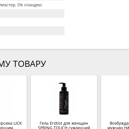
лиэстер, 5% спандекс
МУ ТОВАРУ
ерсика LICK
Гель Erotist для женщин
Возбужда
вающим
SPRING TOUCH сужающий
мужчин H