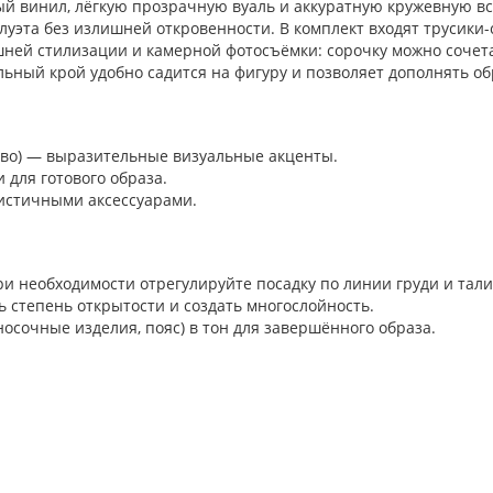
ый винил, лёгкую прозрачную вуаль и аккуратную кружевную вс
илуэта без излишней откровенности. В комплект входят трусик
шней стилизации и камерной фотосъёмки: сорочку можно сочета
льный крой удобно садится на фигуру и позволяет дополнять о
жево) — выразительные визуальные акценты.
 для готового образа.
истичными аксессуарами.
при необходимости отрегулируйте посадку по линии груди и тали
ь степень открытости и создать многослойность.
осочные изделия, пояс) в тон для завершённого образа.