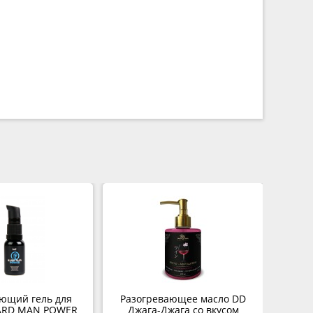
ющий гель для
Разогревающее масло DD
ARD MAN POWER
Джага-Джага со вкусом