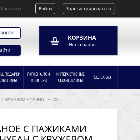
Контакты
Войти
Зарегистрироваться
ЗВОНОК
КОРЗИНА
Нет товаров
айти
РЫ, ПОДАРКИ,
ГИГИЕНА, ТОЙ-
ИНТЕРАКТИВНЫЕ
ПОД ЗАКАЗ
СУВЕНИРЫ
КЛИНЕРЫ
СЕКС-ДЕВАЙСЫ
С КРУЖЕВОМ +СТРИНГИ, XL-2XL
АНОЕ С ПАЖИКАМИ
HYEAH С КРУЖЕВОМ