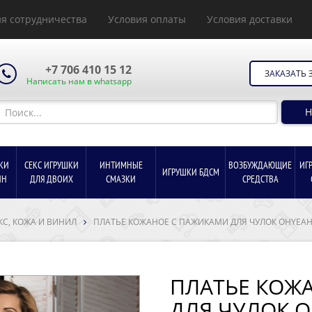
я сотрудничества
Условия оплаты
Условия доставки
+7 706 410 15 12
ЗАКАЗАТЬ 
Написать нам в whatsapp
Н
КИ
СЕКС ИГРУШКИ
ИНТИМНЫЕ
ВОЗБУЖДАЮЩИЕ
ИГ
ИГРУШКИ БДСМ
ИН
ДЛЯ ДВОИХ
СМАЗКИ
СРЕДСТВА
КС, КОЖА И ВИНИЛ
ПЛАТЬЕ КОЖАНОЕ С ПАЖИКАМИ ДЛЯ ЧУЛОК OHYEAH 
ПЛАТЬЕ КОЖ
ДЛЯ ЧУЛОК O