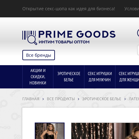
Открытие секс-шопа как идея для бизнеса!
Услови
Все бренды
АКЦИИ И
ЭРОТИЧЕСКОЕ
СЕКС ИГРУШКИ
СЕКС ИГРУШ
СКИДКИ,
БЕЛЬЕ
ДЛЯ МУЖЧИН
ДЛЯ ЖЕНЩ
НОВИНКИ
ГЛАВНАЯ
ВСЕ ПРОДУКТЫ
ЭРОТИЧЕСКОЕ БЕЛЬЕ
ЛАТЕ