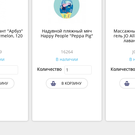
ант "Арбуз"
Надувной пляжный мяч
Массажны
rmelon, 120
Happy People "Peppa Pig"
гель JO Al
лаван
9
16264
J
ии
В наличии
В 
Количество
Количество
ЗИНУ
В КОРЗИНУ