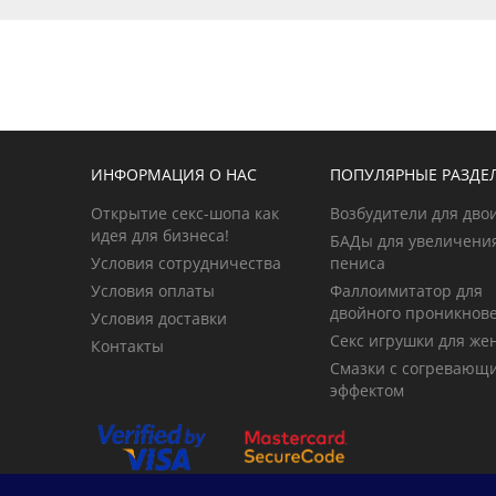
ИНФОРМАЦИЯ О НАС
ПОПУЛЯРНЫЕ РАЗДЕ
Открытие секс-шопа как
Возбудители для дво
идея для бизнеса!
БАДы для увеличени
Условия сотрудничества
пениса
Условия оплаты
Фаллоимитатор для
двойного проникнов
Условия доставки
Секс игрушки для ж
Контакты
Смазки с согревающ
эффектом