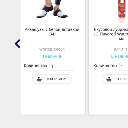
шины
Аквашузы с белой вставкой
Вкусовой лубрик
L)
(34)
JO Flavored Wate
мл
whitepiece34
JO4011
В наличии
В налич
Количество
Количество
В КОРЗИНУ
В КОР