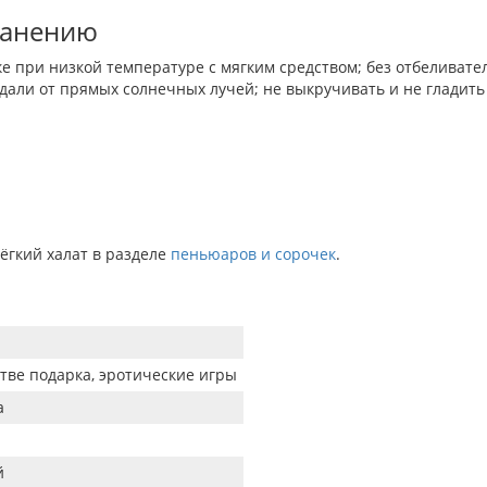
ранению
е при низкой температуре с мягким средством; без отбеливате
дали от прямых солнечных лучей; не выкручивать и не гладить
ёгкий халат в разделе
пеньюаров и сорочек
.
h
стве подарка, эротические игры
а
й