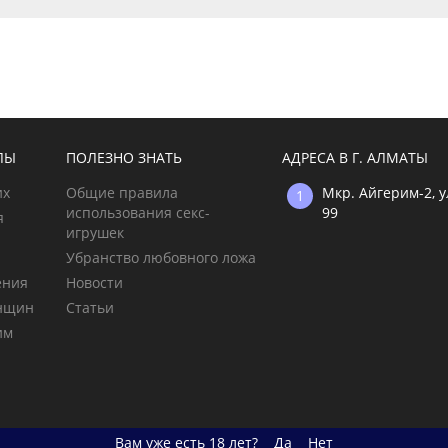
ЛЫ
ПОЛЕЗНО ЗНАТЬ
АДРЕСА В Г. АЛМАТЫ
их
Общие правила
Мкр. Айгерим-2, 
использования секс-
99
я
игрушек
Убранство любовного ложа
ения
Новости
енщин
Статьи
им
Вам уже есть 18 лет?
Да
Нет