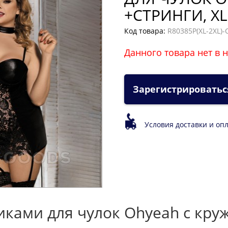
+СТРИНГИ, XL
Код товара:
R80385P(XL-2XL)-
Данного товара нет в 
Зарегистрироватьс
Условия доставки и оп
иками для чулок Ohyeah с кру