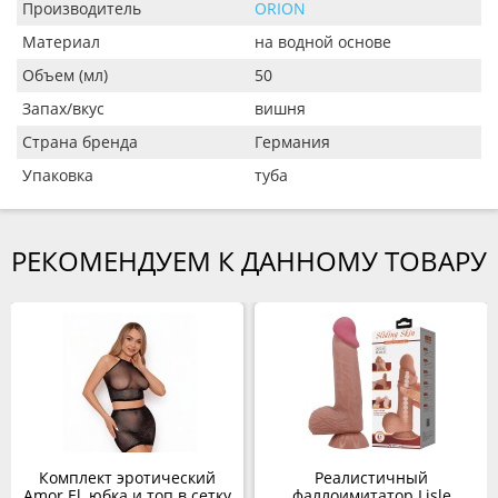
Производитель
ORION
Материал
на водной основе
Объем (мл)
50
Запах/вкус
вишня
Страна бренда
Германия
Упаковка
туба
РЕКОМЕНДУЕМ К ДАННОМУ ТОВАРУ
Комплект эротический
Реалистичный
Amor El, юбка и топ в сетку
фаллоимитатор Lisle