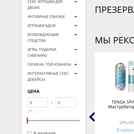
СЕКС ИГРУШКИ ДЛЯ
ПРЕЗЕР
ДВОИХ
ИНТИМНЫЕ СМАЗКИ
ИГРУШКИ БДСМ
ВОЗБУЖДАЮЩИЕ
МЫ РЕК
СРЕДСТВА
ИГРЫ, ПОДАРКИ,
СУВЕНИРЫ
ГИГИЕНА, ТОЙ-КЛИНЕРЫ
ИНТЕРАКТИВНЫЕ СЕКС-
ДЕВАЙСЫ
ЦЕНА
Бесконтактный
TENGA SPI
ятор
клиторальный стимулятор
Мастурбатор
тг.
елый
Womanizer Liberty розовый
WZ11CM0200
SPN-00
В наличии
В налич
В наличии