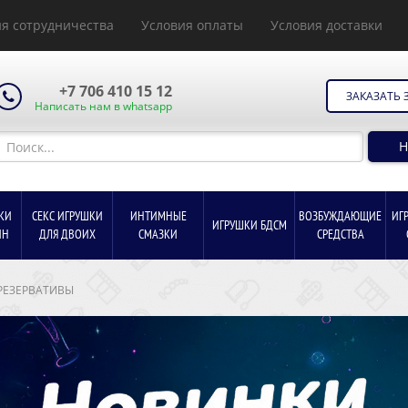
я сотрудничества
Условия оплаты
Условия доставки
+7 706 410 15 12
ЗАКАЗАТЬ 
Написать нам в whatsapp
Н
КИ
СЕКС ИГРУШКИ
ИНТИМНЫЕ
ВОЗБУЖДАЮЩИЕ
ИГ
ИГРУШКИ БДСМ
ИН
ДЛЯ ДВОИХ
СМАЗКИ
СРЕДСТВА
РЕЗЕРВАТИВЫ