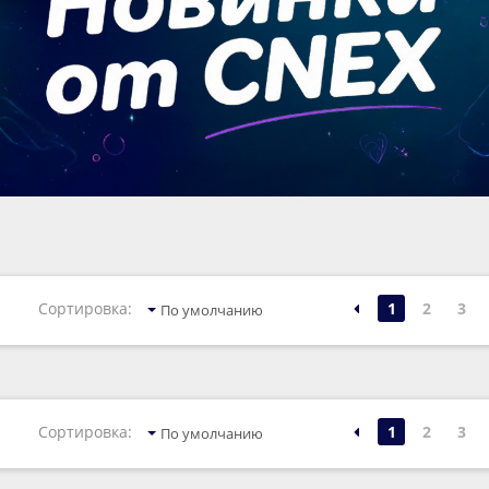
1
2
3
Сортировка:
По умолчанию
1
2
3
Сортировка:
По умолчанию