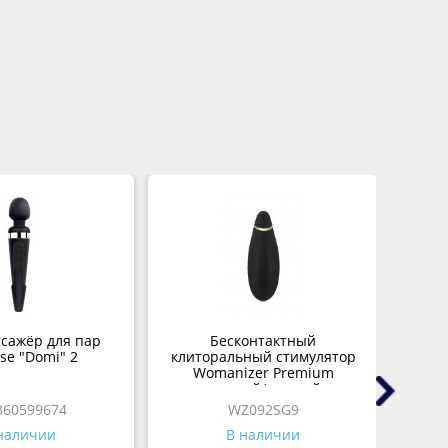
сажёр для пар
Бесконтактный
Тр
se "Domi" 2
клиторальный стимулятор
M
Womanizer Premium
черный/золотой
360599674
WZ092SG9
наличии
В наличии