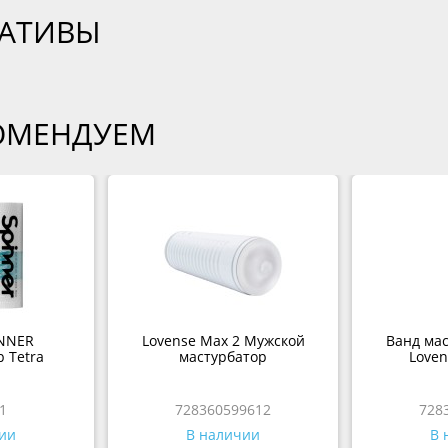
ВАТИВЫ
ОМЕНДУЕМ
NNER
Lovense Max 2 Мужской
Ванд мас
 Tetra
мастурбатор
Loven
1
728360599612
728
ии
В наличии
В 