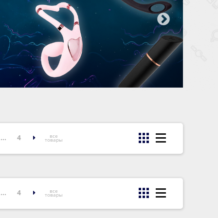
все
...
4
товары
все
...
4
товары