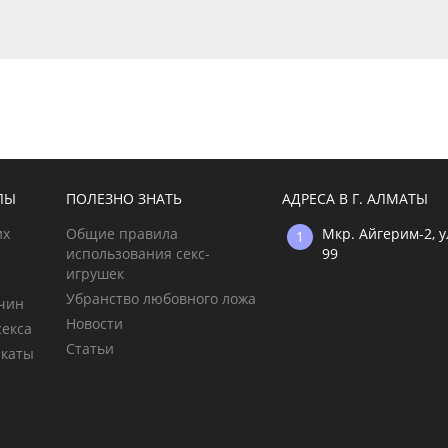
ЛЫ
ПОЛЕЗНО ЗНАТЬ
АДРЕСА В Г. АЛМАТЫ
их
Общие правила
Мкр. Айгерим-2, 
использования секс-
99
игрушек
Убранство любовного ложа
жчин
Новости
секса
Статьи
икаты