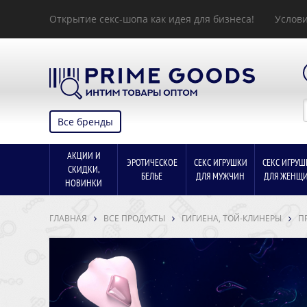
Открытие секс-шопа как идея для бизнеса!
Услови
Все бренды
АКЦИИ И
ЭРОТИЧЕСКОЕ
СЕКС ИГРУШКИ
СЕКС ИГРУШ
СКИДКИ,
БЕЛЬЕ
ДЛЯ МУЖЧИН
ДЛЯ ЖЕНЩ
НОВИНКИ
ГЛАВНАЯ
ВСЕ ПРОДУКТЫ
ГИГИЕНА, ТОЙ-КЛИНЕРЫ
П