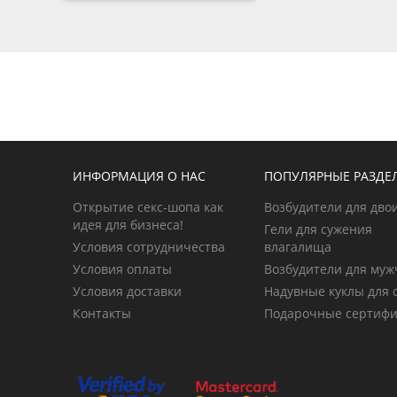
ИНФОРМАЦИЯ О НАС
ПОПУЛЯРНЫЕ РАЗДЕ
Открытие секс-шопа как
Возбудители для дво
идея для бизнеса!
Гели для сужения
Условия сотрудничества
влагалища
Условия оплаты
Возбудители для му
Условия доставки
Надувные куклы для 
Контакты
Подарочные сертиф