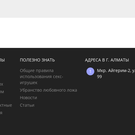
ЛЫ
ПОЛЕЗНО ЗНАТЬ
АДРЕСА В Г. АЛМАТЫ
Общие правила
Мкр. Айгерим-2, 
использования секс-
99
игрушек
их
Убранство любовного ложа
им
Новости
ктные
Статьи
ия