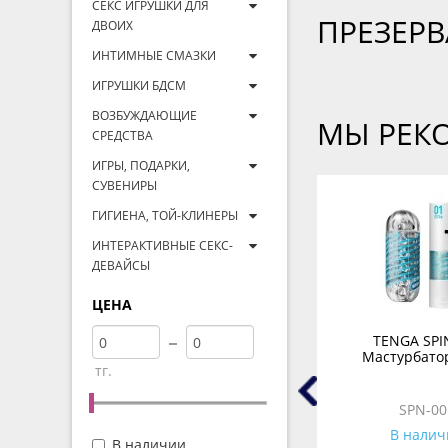
СЕКС ИГРУШКИ ДЛЯ
ПРЕЗЕР
ДВОИХ
ИНТИМНЫЕ СМАЗКИ
ИГРУШКИ БДСМ
ВОЗБУЖДАЮЩИЕ
МЫ РЕК
СРЕДСТВА
ИГРЫ, ПОДАРКИ,
СУВЕНИРЫ
ГИГИЕНА, ТОЙ-КЛИНЕРЫ
ИНТЕРАКТИВНЫЕ СЕКС-
ДЕВАЙСЫ
ЦЕНА
Бесконтактный
TENGA SPI
ятор
клиторальный стимулятор
Мастурбатор
тг.
елый
Womanizer Liberty розовый
WZ11CM0200
SPN-00
В наличии
В налич
В наличии