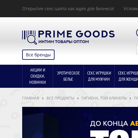
Открытие секс-шопа как идея для бизнеса!
Услови
Все бренды
АКЦИИ И
ЭРОТИЧЕСКОЕ
СЕКС ИГРУШКИ
СЕКС ИГРУШ
СКИДКИ,
БЕЛЬЕ
ДЛЯ МУЖЧИН
ДЛЯ ЖЕНЩ
НОВИНКИ
ГЛАВНАЯ
ВСЕ ПРОДУКТЫ
ГИГИЕНА, ТОЙ-КЛИНЕРЫ
П