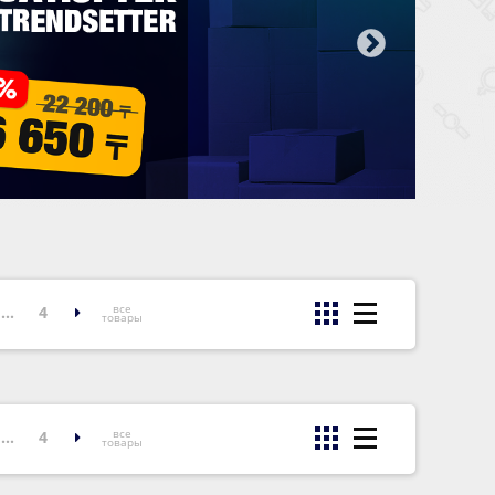
все
...
4
товары
все
...
4
товары