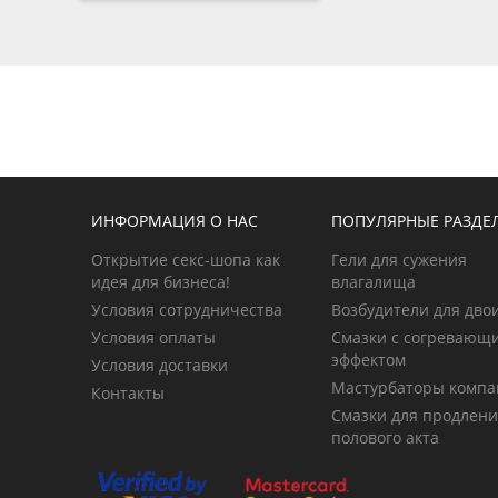
ИНФОРМАЦИЯ О НАС
ПОПУЛЯРНЫЕ РАЗДЕ
Открытие секс-шопа как
Гели для сужения
идея для бизнеса!
влагалища
Условия сотрудничества
Возбудители для дво
Условия оплаты
Смазки с согревающ
эффектом
Условия доставки
Мастурбаторы компа
Контакты
Смазки для продлен
полового акта