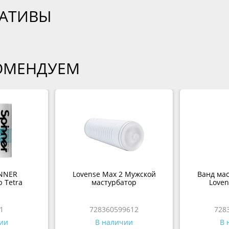
ВАТИВЫ
ОМЕНДУЕМ
NNER
Lovense Max 2 Мужской
Ванд мас
 Tetra
мастурбатор
Loven
1
728360599612
728
ии
В наличии
В 