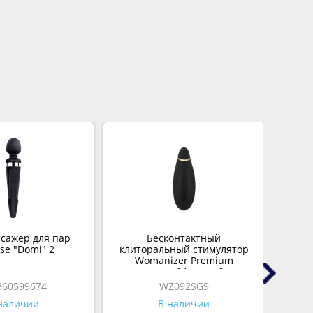
сажёр для пар
Бесконтактный
Тр
se "Domi" 2
клиторальный стимулятор
M
Womanizer Premium
черный/золотой
360599674
WZ092SG9
наличии
В наличии