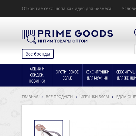
Открытие секс-шопа как идея для бизнеса!
Услови
Все бренды
АКЦИИ И
ЭРОТИЧЕСКОЕ
СЕКС ИГРУШКИ
СЕКС ИГРУШ
СКИДКИ,
БЕЛЬЕ
ДЛЯ МУЖЧИН
ДЛЯ ЖЕНЩ
НОВИНКИ
ГЛАВНАЯ
ВСЕ ПРОДУКТЫ
ИГРУШКИ БДСМ
БДСМ ОШ