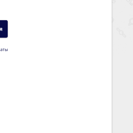
я
латы