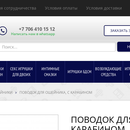
я сотрудничества
Условия оплаты
Условия доставки
+7 706 410 15 12
ЗАКАЗАТЬ 
Написать нам в whatsapp
Н
КИ
СЕКС ИГРУШКИ
ИНТИМНЫЕ
ВОЗБУЖДАЮЩИЕ
ИГ
ИГРУШКИ БДСМ
ИН
ДЛЯ ДВОИХ
СМАЗКИ
СРЕДСТВА
ЕЙНИКИ
ПОВОДОК ДЛЯ ОШЕЙНИКА, С КАРАБИНОМ
ПОВОДОК ДЛ
КАРАБИНОМ