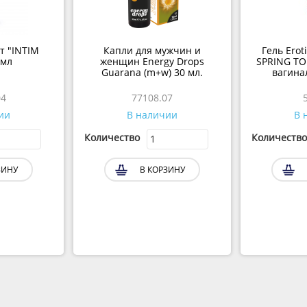
т "INTIM
Капли для мужчин и
Гель Erot
 мл
женщин Energy Drops
SPRING T
Guarana (m+w) 30 мл.
вагина
04
77108.07
ии
В наличии
В 
Количество
Количество
ЗИНУ
В КОРЗИНУ