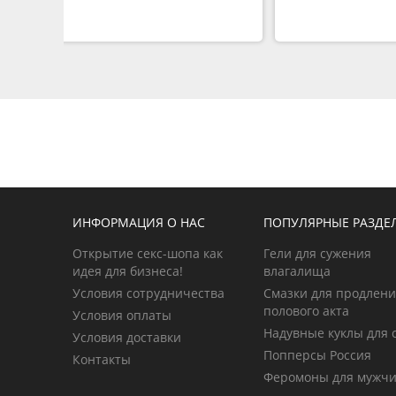
ИНФОРМАЦИЯ О НАС
ПОПУЛЯРНЫЕ РАЗДЕ
Открытие секс-шопа как
Гели для сужения
идея для бизнеса!
влагалища
Условия сотрудничества
Смазки для продлен
полового акта
Условия оплаты
Надувные куклы для 
Условия доставки
Попперсы Россия
Контакты
Феромоны для мужч