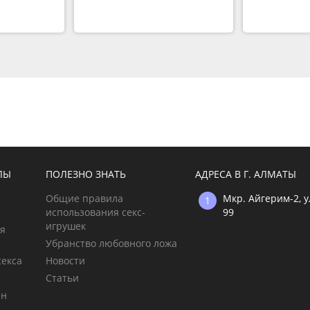
ЛЫ
ПОЛЕЗНО ЗНАТЬ
АДРЕСА В Г. АЛМАТЫ
Общие правила
Мкр. Айгерим-2, 
использования секс-
99
игрушек
ия
Убранство любовного ложа
секса
Новости
Статьи
ин