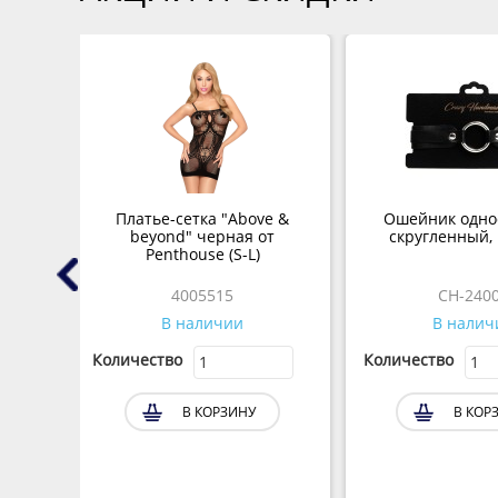
а
Платье-сетка "Above &
Ошейник одно
Alex
beyond" черная от
скругленный,
Penthouse (S-L)
4005515
CH-240
В наличии
В налич
Количество
Количество
В КОРЗИНУ
В КОР