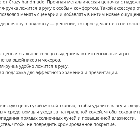
р от Crazy handmade. Прочная металлическая цепочка с надеж
я-ручка ложится в руку с особым комфортом. Такой аксессуар о
 позволяя менять сценарии и добавлять в интим новые ощущен
деревянную подложку — решение, которое делает его не тольк
 цепь и стальное кольцо выдерживают интенсивные игры.
ства ошейников и чокеров.
я-ручка удобно ложится в руку.
 подложка для эффектного хранения и презентации.
ческую цепь сухой мягкой тканью, чтобы удалить влагу и след
 средством для ухода за натуральной кожей, чтобы сохранить 
 попадания прямых солнечных лучей и повышенной влажности.
ства, чтобы не повредить хромированное покрытие.