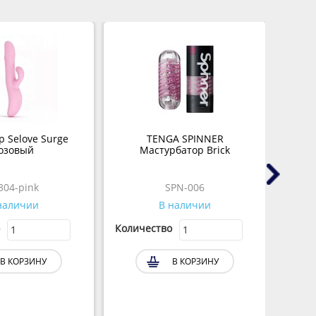
 Selove Surge
TENGA SPINNER
Скрет
озовый
Мастурбатор Brick
м
304-pink
SPN-006
наличии
В наличии
Количество
Колич
В КОРЗИНУ
В КОРЗИНУ