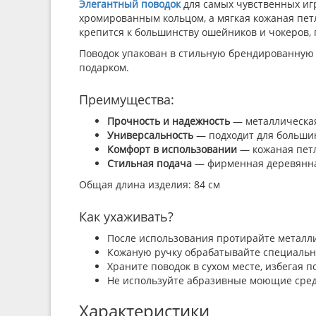
Элегантный поводок
для самых чувственных иг
хромированным кольцом, а мягкая кожаная петл
крепится к большинству ошейников и чокеров,
Поводок упакован в стильную брендированную 
подарком.
Преимущества:
Прочность и надежность
— металлическая
Универсальность
— подходит для большин
Комфорт в использовании
— кожаная петл
Стильная подача
— фирменная деревянная
Общая длина изделия: 84 см
Как ухаживать?
После использования протирайте металли
Кожаную ручку обрабатывайте специальным
Храните поводок в сухом месте, избегая
Не используйте абразивные моющие сред
Характеристики