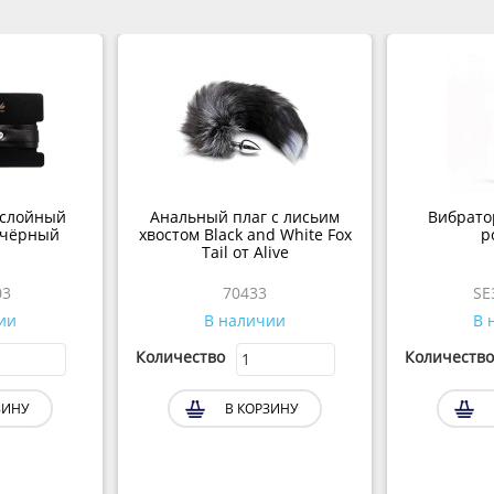
слойный
Анальный плаг с лисьим
Вибратор
 чёрный
хвостом Black and White Fox
р
Tail от Alive
03
70433
SE
ии
В наличии
В 
Количество
Количество
ЗИНУ
В КОРЗИНУ