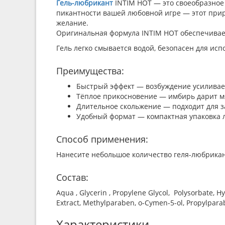
Гель-любрикант
INTIM HOT — это своеобразное 
пикантности вашей любовной игре — этот при
желание.
Оригинальная формула INTIM HOT обеспечивает
Гель легко смывается водой, безопасен для ис
Преимущества:
Быстрый эффект — возбуждение усиливает
Тёплое прикосновение — имбирь дарит м
Длительное скольжение — подходит для за
Удобный формат — компактная упаковка л
Способ применения:
Нанесите небольшое количество геля-любрикан
Состав:
Aqua , Glycerin , Propylene Glycol, Polysorbate, Hy
Extract, Methylparaben, o-Сymen-5-ol, Propylpara
Характеристики