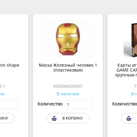
hin shape
Маска Железный человек 1
Карты и
(пластиковая)
GAME CAR
крупным п
2-1
KIDSMASK003
7
ии
В наличии
В 
Количество
Количество
ЗИНУ
В КОРЗИНУ