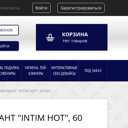
Контакты
Войти
Зарегистрироваться
ЗВОНОК
КОРЗИНА
Нет товаров
айти
РЫ, ПОДАРКИ,
ГИГИЕНА, ТОЙ-
ИНТЕРАКТИВНЫЕ
ПОД ЗАКАЗ
СУВЕНИРЫ
КЛИНЕРЫ
СЕКС-ДЕВАЙСЫ
УБРИКАНТ "INTIM HOT", 60 МЛ
НТ "INTIM HOT", 60