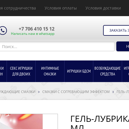
я сотрудничества
Условия оплаты
Условия доставки
+7 706 410 15 12
ЗАКАЗАТЬ 
Написать нам в whatsapp
Н
КИ
СЕКС ИГРУШКИ
ИНТИМНЫЕ
ВОЗБУЖДАЮЩИЕ
ИГ
ИГРУШКИ БДСМ
ИН
ДЛЯ ДВОИХ
СМАЗКИ
СРЕДСТВА
УЖДАЮЩИЕ СМАЗКИ
СМАЗКИ С СОГРЕВАЮЩИМ ЭФФЕКТОМ
ГЕЛЬ-Л
ГЕЛЬ-ЛУБРИКА
МЛ