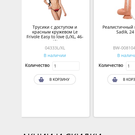
Трусики с доступом и
Реалистичный 
красным кружевом Le
Sadik, 24
Frivole Easy to love (L/XL, 46-
48)
04333L/XL
BW-00810
В наличии
В налич
Количество
Количество
В КОРЗИНУ
В КОР