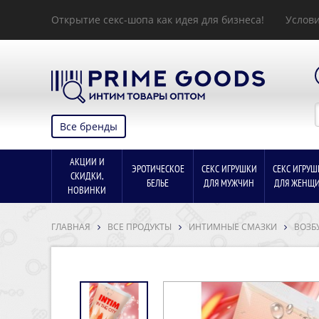
Открытие секс-шопа как идея для бизнеса!
Услови
Все бренды
АКЦИИ И
ЭРОТИЧЕСКОЕ
СЕКС ИГРУШКИ
СЕКС ИГРУШ
СКИДКИ,
БЕЛЬЕ
ДЛЯ МУЖЧИН
ДЛЯ ЖЕНЩ
НОВИНКИ
ГЛАВНАЯ
ВСЕ ПРОДУКТЫ
ИНТИМНЫЕ СМАЗКИ
ВОЗБ