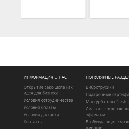
ИНФОРМАЦИЯ О НАС
ПОПУЛЯРНЫЕ РАЗДЕ
Открытие секс-шопа как
Вибротрусики
идея для бизнеса!
Подарочные сертиф
Условия сотрудничества
Мастурбаторы Fleshli
Условия оплаты
Смазки с согревающ
Условия доставки
эффектом
Контакты
Возбуждающие смазк
женщин