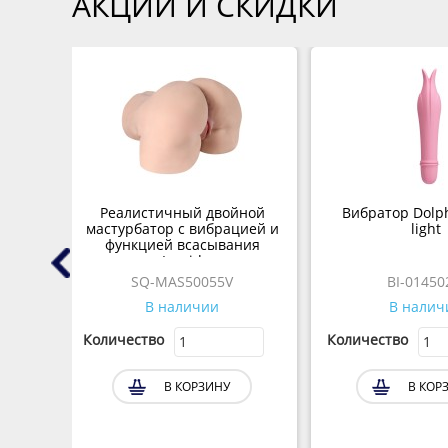
АКЦИИ И СКИДКИ
ело с
Реалистичный двойной
Вибратор Dolp
мастурбатор с вибрацией и
light
na
функцией всасывания
и)
Ingrid
SQ-MAS50055V
BI-01450
В наличии
В налич
Количество
Количество
В КОРЗИНУ
В КОР