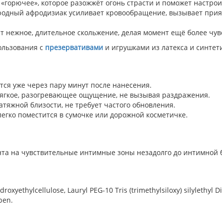
«горючее», которое разожжёт огонь страсти и поможет настрои
родный афродизиак усиливает кровообращение, вызывает прия
 нежное, длительное скольжение, делая момент ещё более чу
пользования с
презервативами
и игрушками из латекса и синтет
ся уже через пару минут после нанесения.
ягкое, разогревающее ощущение, не вызывая раздражения.
тяжной близости, не требует частого обновления.
егко поместится в сумочке или дорожной косметичке.
та на чувствительные интимные зоны незадолго до интимной 
droxyethylcellulose, Lauryl PEG-10 Tris (trimethylsiloxy) silylethyl
ben.