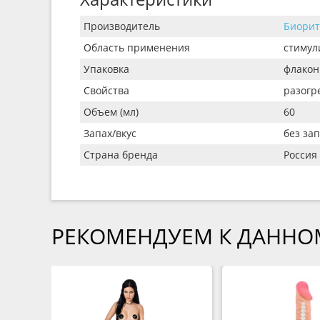
Производитель
Биори
Область применения
стимул
Упаковка
флакон
Свойства
разог
Объем (мл)
60
Запах/вкус
без зап
Страна бренда
Россия
РЕКОМЕНДУЕМ К ДАННО