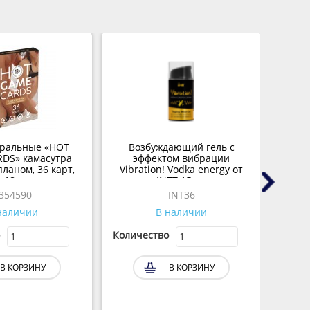
гральные «HOT
Возбуждающий гель с
В
DS» камасутра
эффектом вибрации
ст
ланом, 36 карт,
Vibration! Vodka energy от
18+
INTT 15 мл
354590
INT36
наличии
В наличии
Количество
Колич
В КОРЗИНУ
В КОРЗИНУ