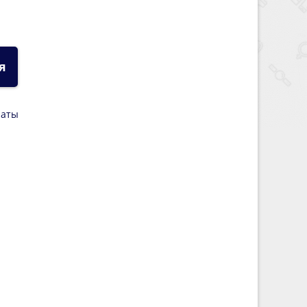
я
латы