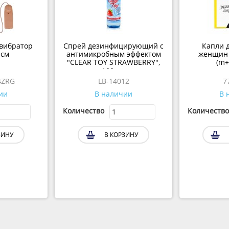
вибратор
Спрей дезинфицирующий с
Капли 
 см
антимикробным эффектом
женщин 
"CLEAR TOY STRAWBERRY",
(m+
100 мл
4ZRG
LB-14012
7
ии
В наличии
В 
Количество
Количество
ЗИНУ
В КОРЗИНУ