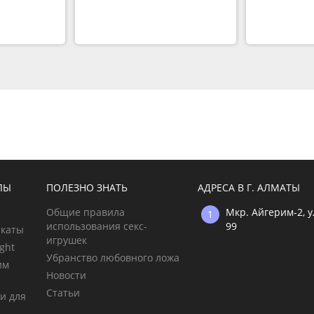
ЛЫ
ПОЛЕЗНО ЗНАТЬ
АДРЕСА В Г. АЛМАТЫ
Общие правила
Мкр. Айгерим-2, 
использования секс-
99
икаты
игрушек
ght
Убранство любовного ложа
им
Новости
Статьи
и для