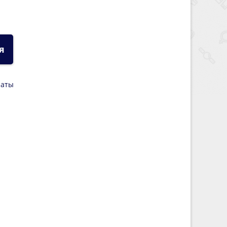
я
латы