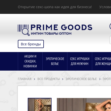
Открытие секс-шопа как идея для бизнеса!
Услови
Все бренды
АКЦИИ И
ЭРОТИЧЕСКОЕ
СЕКС ИГРУШКИ
СЕКС ИГРУШ
СКИДКИ,
БЕЛЬЕ
ДЛЯ МУЖЧИН
ДЛЯ ЖЕНЩ
НОВИНКИ
ГЛАВНАЯ
ВСЕ ПРОДУКТЫ
ЭРОТИЧЕСКОЕ БЕЛЬЕ
ЭРОТ