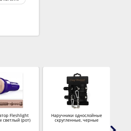
тор Fleshlight
Наручники однослойные
Гель
w светлый (рот)
скругленные, черные
M
эфф