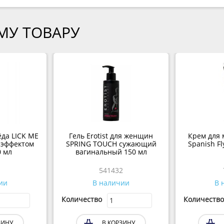
МУ ТОВАРУ
ёда LICK ME
Гель Erotist для женщин
Крем для 
 эффектом
SPRING TOUCH сужающий
Spanish Fl
0 мл
вагинальный 150 мл
1
541432
ии
В наличии
В 
Количество
Количество
ЗИНУ
В КОРЗИНУ