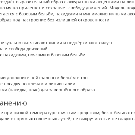
 создаёт выразительный образ с аккуратными акцентами на лини
тно мягко прилегает и сохраняет свободу движений. Модель по
четается с базовым бельём, накидками и минималистичными ак
 образ под настроение без излишней откровенности.
визуально вытягивают линии и подчёркивают силуэт.
а и свобода движений.
с накидками, поясами и базовым бельём.
нии дополните нейтральным бельём в тон.
те посадку по плечам и линии талии.
ми (накидка, пояс) для завершённого образа.
ранению
е при низкой температуре с мягким средством; без отбеливате
дали от прямых солнечных лучей; не выкручивать и не гладить