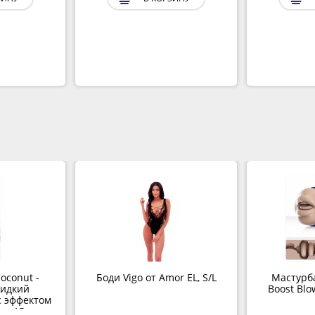
Coconut -
Боди Vigo от Amor EL, S/L
Мастурба
жидкий
Boost Blo
с эффектом
с, 15 мл