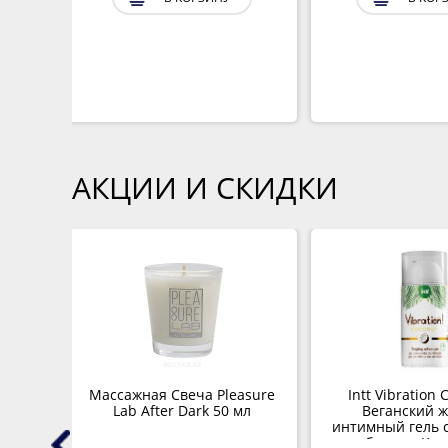
АКЦИИ И СКИДКИ
Массажная Cвеча Pleasure
Intt Vibration 
sfyer
Lab After Dark 50 мл
Веганский 
 App
интимный гель 
вибрации Коко