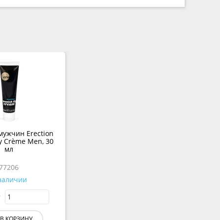
мужчин Erection
y Crème Men, 30
мл
77206
наличии
В КОРЗИНУ