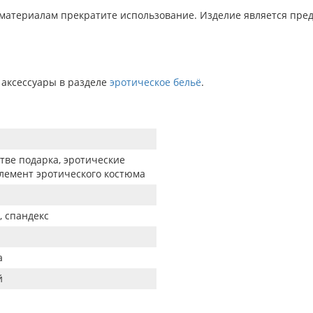
материалам прекратите использование. Изделие является пред
 аксессуары в разделе
эротическое бельё
.
h
стве подарка, эротические
элемент эротического костюма
, спандекс
а
й