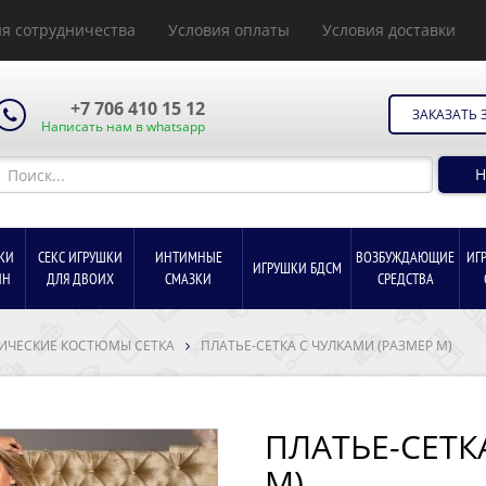
я сотрудничества
Условия оплаты
Условия доставки
+7 706 410 15 12
ЗАКАЗАТЬ 
Написать нам в whatsapp
Н
КИ
СЕКС ИГРУШКИ
ИНТИМНЫЕ
ВОЗБУЖДАЮЩИЕ
ИГ
ИГРУШКИ БДСМ
ИН
ДЛЯ ДВОИХ
СМАЗКИ
СРЕДСТВА
ИЧЕСКИЕ КОСТЮМЫ СЕТКА
ПЛАТЬЕ-СЕТКА С ЧУЛКАМИ (РАЗМЕР М)
ПЛАТЬЕ-СЕТК
М)