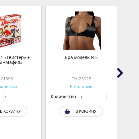
 1 «Твистер» +
Бра модель №5
В
ы «Мафия»
"Ана
621396
CH-23025
наличии
В наличии
Количество
Колич
В КОРЗИНУ
В КОРЗИНУ