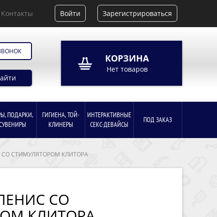
Контакты
Войти
Зарегистрироваться
ЗВОНОК
КОРЗИНА
Нет товаров
айти
РЫ, ПОДАРКИ,
ГИГИЕНА, ТОЙ-
ИНТЕРАКТИВНЫЕ
ПОД ЗАКАЗ
СУВЕНИРЫ
КЛИНЕРЫ
СЕКС-ДЕВАЙСЫ
С СО СТИМУЛЯТОРОМ КЛИТОРА
ПЕНИС СО
ОМ КЛИТОРА