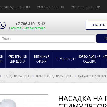
я сотрудничества
Условия оплаты
Условия доставки
+7 706 410 15 12
ЗАКАЗАТЬ 
Написать нам в whatsapp
Н
КИ
СЕКС ИГРУШКИ
ИНТИМНЫЕ
ВОЗБУЖДАЮЩИЕ
ИГ
ИГРУШКИ БДСМ
ИН
ДЛЯ ДВОИХ
СМАЗКИ
СРЕДСТВА
НАСАДКИ НА ЧЛЕН
ВИБРОНАСАДКИ НА ЧЛЕН
НАСАДКА НА ПЕНИ
НАСАДКА НА 
СТИМУЛЯТОР