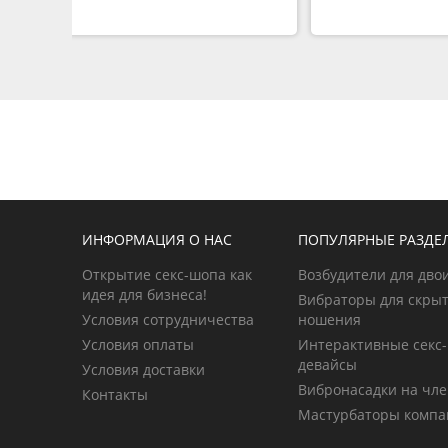
ИНФОРМАЦИЯ О НАС
ПОПУЛЯРНЫЕ РАЗДЕ
Открытие секс-шопа как
Возбудители для дво
идея для бизнеса!
Вибраторы для скрыт
Условия сотрудничества
ношения
Условия оплаты
Интерактивные секс-
девайсы
Условия доставки
Вибронасадки на чл
Контакты
Мастурбаторы компа