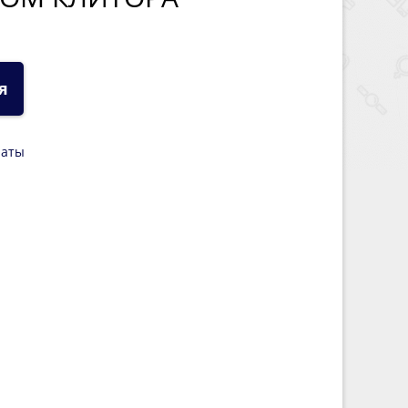
я
латы