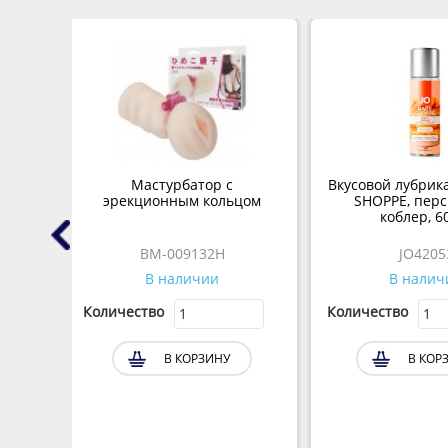
 с
Мастурбатор с
Вкусовой лубрик
ия
эрекционным кольцом
SHOPPE, пер
коблер, 6
BM-009132H
JO4205
В наличии
В налич
Количество
Количество
В КОРЗИНУ
В КОР