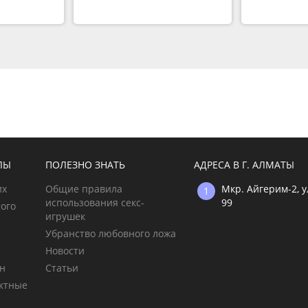
ЛЫ
ПОЛЕЗНО ЗНАТЬ
АДРЕСА В Г. АЛМАТЫ
их
Общие правила
Мкр. Айгерим-2, 
использования секс-
99
ого
игрушек
Убранство любовного ложа
Новости
ен
Статьи
ктные