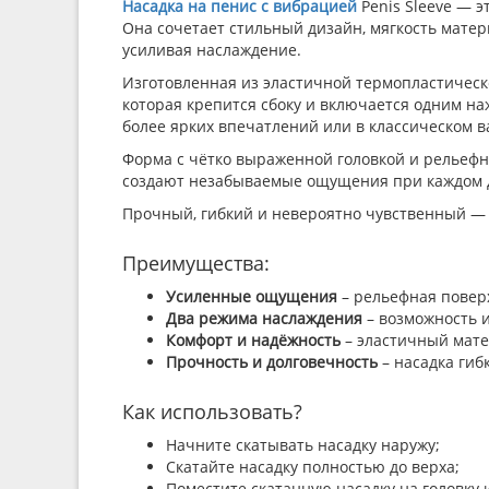
Насадка на пенис с вибрацией
Penis Sleeve — 
Она сочетает стильный дизайн, мягкость матер
усиливая наслаждение.
Изготовленная из эластичной термопластическ
которая крепится сбоку и включается одним наж
более ярких впечатлений или в классическом в
Форма с чётко выраженной головкой и рельефн
создают незабываемые ощущения при каждом 
Прочный, гибкий и невероятно чувственный — P
Преимущества:
Усиленные ощущения
– рельефная повер
Два режима наслаждения
– возможность и
Комфорт и надёжность
– эластичный мате
Прочность и долговечность
– насадка гибк
Как использовать?
Начните скатывать насадку наружу;
Скатайте насадку полностью до верха;
Поместите скатанную насадку на головку 