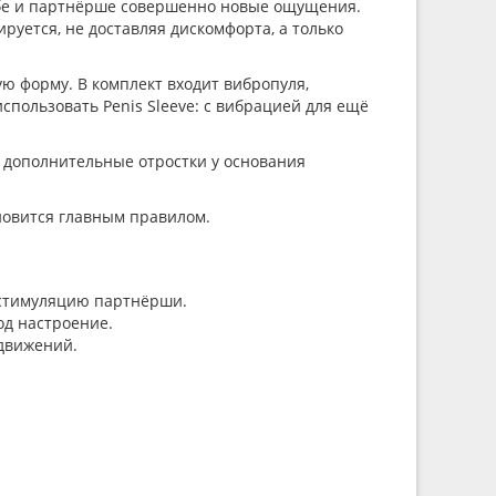
себе и партнёрше совершенно новые ощущения.
руется, не доставляя дискомфорта, а только
ю форму. В комплект входит вибропуля,
спользовать Penis Sleeve: с вибрацией для ещё
 дополнительные отростки у основания
ановится главным правилом.
 стимуляцию партнёрши.
од настроение.
 движений.