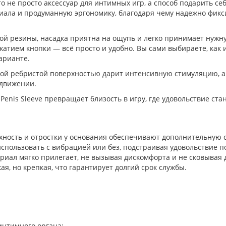
это не просто аксессуар для интимных игр, а способ подарить 
иала и продуманную эргономику, благодаря чему надежно фикси
ой резины, насадка приятна на ощупь и легко принимает нужну
атием кнопки — всё просто и удобно. Вы сами выбираете, как и
арианте.
ой ребристой поверхностью дарит интенсивную стимуляцию, а
движении.
enis Sleeve превращает близость в игру, где удовольствие ст
хность и отростки у основания обеспечивают дополнительную
спользовать с вибрацией или без, подстраивая удовольствие п
риал мягко прилегает, не вызывая дискомфорта и не сковывая
ая, но крепкая, что гарантирует долгий срок службы.
интимного органа;