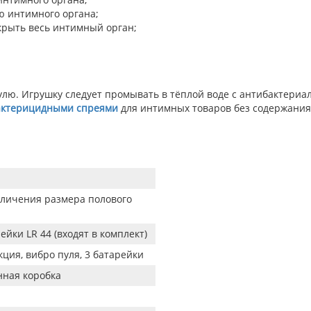
ю интимного органа;
крыть весь интимный орган;
улю. Игрушку следует промывать в тёплой воде с антибактериа
актерицидными спреями
для интимных товаров без содержания 
еличения размера полового
ейки LR 44 (входят в комплект)
кция, вибро пуля, 3 батарейки
ная коробка