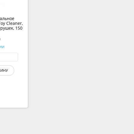
альное
Toy Cleaner,
грушек, 150
0
ии
ЗИНУ