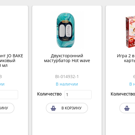
ант JO BAKE
Двухсторонний
Игра 2 в
сиковый
мастурбатор Hot wave
карт
0 мл
3
BI-014932-1
ии
В наличии
В 
Количество
Количество
ЗИНУ
В КОРЗИНУ