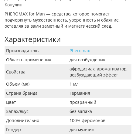
Копулин
PHEROMAX for Man — средство, которое помогает
подчеркнуть мужественность, уверенность и обаяние,
оставляя за вами заметный и магнетический след.
Характеристики
Производитель
Pheromax
Область применения
для возбуждения
афродизиак, ароматизатор,
Свойства
возбуждающий эффект
Объем (мл)
1 мл
Страна бренда
Германия
Цвет
прозрачный
Запах/вкус
без запаха
Дополнительно
100% феромонов
Гендер
для мужчин