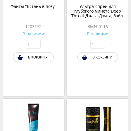
Фанты "Встань в позу"
Ультра-спрей для
глубокого минета Deep
Throat Джага-Джага, бабл-
гам, 50 мл
1203172
BMN-0116
В наличии
В наличии
В КОРЗИНУ
В КОРЗИНУ