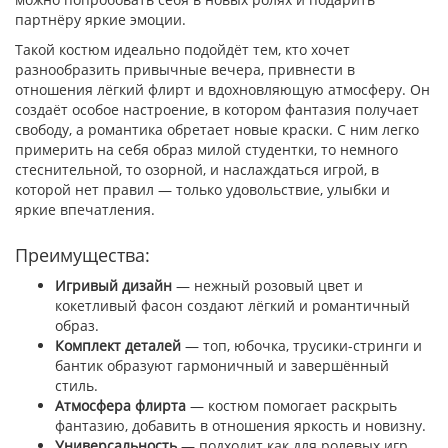
партнёру яркие эмоции.
Такой костюм идеально подойдёт тем, кто хочет
разнообразить привычные вечера, привнести в
отношения лёгкий флирт и вдохновляющую атмосферу. Он
создаёт особое настроение, в котором фантазия получает
свободу, а романтика обретает новые краски. С ним легко
примерить на себя образ милой студентки, то немного
стеснительной, то озорной, и наслаждаться игрой, в
которой нет правил — только удовольствие, улыбки и
яркие впечатления.
Преимущества:
Игривый дизайн
— нежный розовый цвет и
кокетливый фасон создают лёгкий и романтичный
образ.
Комплект деталей
— топ, юбочка, трусики-стринги и
бантик образуют гармоничный и завершённый
стиль.
Атмосфера флирта
— костюм помогает раскрыть
фантазию, добавить в отношения яркость и новизну.
Универсальность
— подходит как для ролевых игр,