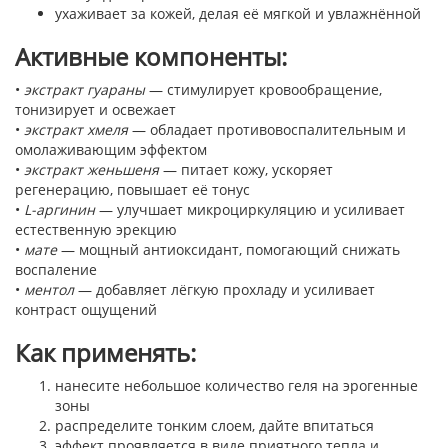
ухаживает за кожей, делая её мягкой и увлажнённой
Активные компоненты:
•
экстракт гуараны
— стимулирует кровообращение,
тонизирует и освежает
•
экстракт хмеля
— обладает противовоспалительным и
омолаживающим эффектом
•
экстракт женьшеня
— питает кожу, ускоряет
регенерацию, повышает её тонус
•
L-аргинин
— улучшает микроциркуляцию и усиливает
естественную эрекцию
•
мате
— мощный антиоксидант, помогающий снижать
воспаление
•
ментол
— добавляет лёгкую прохладу и усиливает
контраст ощущений
Как применять:
нанесите небольшое количество геля на эрогенные
зоны
распределите тонким слоем, дайте впитаться
эффект проявляется в виде приятного тепла и