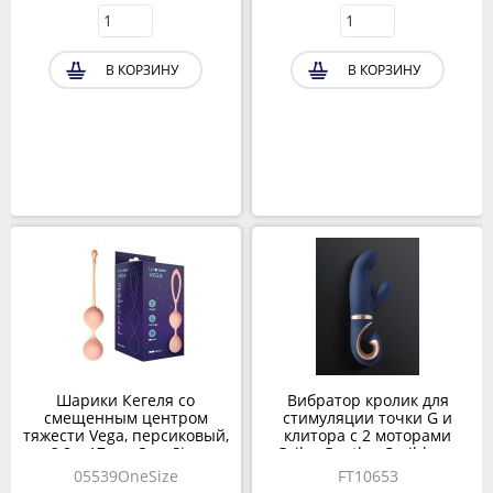
В КОРЗИНУ
В КОРЗИНУ
Шарики Кегеля со
Вибратор кролик для
смещенным центром
стимуляции точки G и
тяжести Vega, персиковый,
клитора с 2 моторами
2,8 x 17 см, One Size
Gvibe Gentley Caribbean
Blue, 19.9х4.2 см
05539OneSize
FT10653