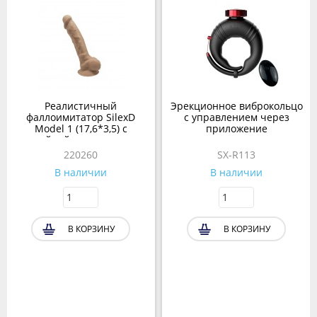
Реалистичный
Эрекционное виброкольцо
фаллоимитатор SilexD
с управлением через
Model 1 (17,6*3,5) с
приложение
двойной плотностью,
темно-бежевый
220260
SX-R113
В наличии
В наличии
В КОРЗИНУ
В КОРЗИНУ