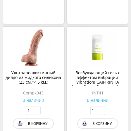
Ультрареалистичный
Возбуждающий гель с
дилдо из жидкого силикона
эффектом вибрации
(23 см.*4,5 см.)
Vibration! CAIPIRINHA
(коктейль кайпиринья) от
INTT 15 мл
Compx043
INT41
В наличии
В наличии
В КОРЗИНУ
В КОРЗИНУ