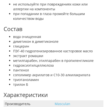
не используйте при повреждениях кожи или
аллергии на компоненты
при попадании в глаза промойте большим
количеством воды
Состав
вода очищенная
диметикон в диметиконоле
глицерин
ПЭГ-40 гидрогенизированное касторовое масло
экстракт ромашки
метилпарабен, этилпарабен в пропиленгликоле
гидроксиэтилцеллюлоза
пантенол
сополимер акрилатов и C10-30 алкилакрилата
триэтаноламин
трилон Б
Характеристики
Производитель
Masculan