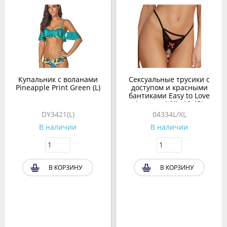
Купальник с воланами
Сексуальные трусики с
Pineapple Print Green (L)
доступом и красными
бантиками Easy to Love
(размер L/XL, 46-48)
DY3421(L)
04334L/XL
В наличии
В наличии
В КОРЗИНУ
В КОРЗИНУ